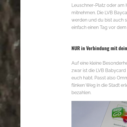
Leuschner-Platz oder am 
mitnehmen. Die LVB Baycar
werden und du bist auch so
einfach einen Tag vor dem
.
NUR in Verbindung mit dein
Auf eine kleine Besonder
zwar ist die LVB Babycard 
euch habt. Passt also Omm
flinken Weg in die Stadt er
bezahlen.