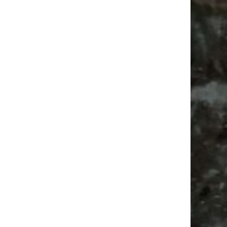
Vanlife ab Leipzig | 5 Kurztrips für die Seele
Ancient Trance Festival in Taucha |
06.-09.08.2026
Alle Flohmarkt & Trödelmarkt Termine
Leipzig 2026
Feiern
Babyflohmarkt
Camping
Antikmarkt
Babysachen
Bülowviertel
Feste
Bülowstraße
Ancient Trance