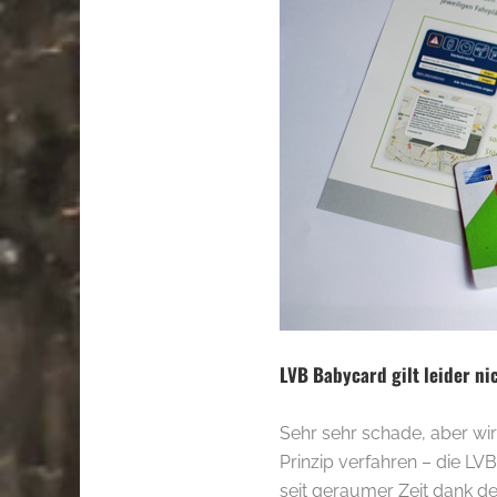
LVB Babycard gilt leider ni
Sehr sehr schade, aber wir
Prinzip verfahren – die L
seit geraumer Zeit dank d