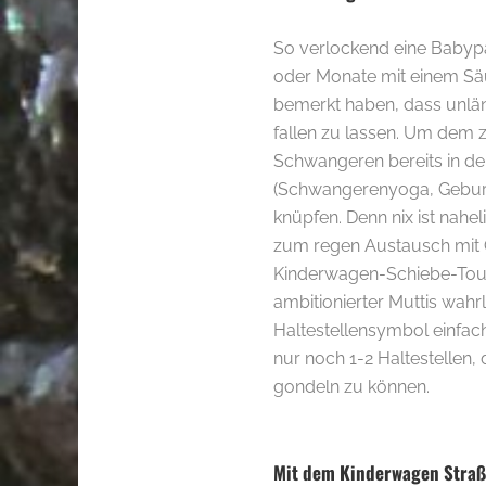
So verlockend eine Babyp
oder Monate mit einem Säug
bemerkt haben, dass unlän
fallen zu lassen. Um dem 
Schwangeren bereits in de
(Schwangerenyoga, Geburts
knüpfen. Denn nix ist nahel
zum regen Austausch mit 
Kinderwagen-Schiebe-Tour
ambitionierter Muttis wahrl
Haltestellensymbol einfach
nur noch 1-2 Haltestellen,
gondeln zu können.
.
Mit dem Kinderwagen Stra