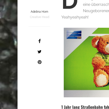
D
eine überrasch
Neugeborenen B
Adelina Horn
Yeahyeahyeah!
Creative Head
1 Jahr lang Straßenbahn fah