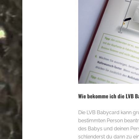
Wie bekomme ich die LVB B
Die LVB Babycard kann grun
bestimmten Person beantr
des Babys und deinen Pers
schlenderst du dann zu e