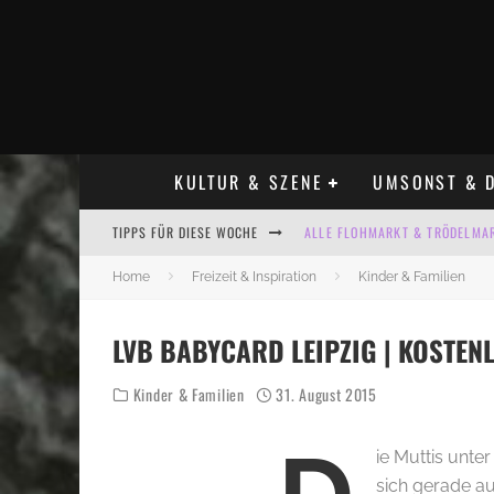
KULTUR & SZENE
UMSONST & D
TIPPS FÜR DIESE WOCHE
ALLE FLOHMARKT & TRÖDELMAR
LADYFASHION FLOHMARKT LEIPZ
Home
Freizeit & Inspiration
Kinder & Familien
HOSENSCHEISSER FLOHMARKT LE
LVB BABYCARD LEIPZIG | KOSTEN
BÜLOWSTRASSENMUSIKFESTIVAL
Kinder & Familien
31. August 2015
KINDERFLOHMÄRKTE IN LEIPZIG
ALLE FLOHMARKT LEIPZIG AUG
ie Muttis unte
sich gerade au