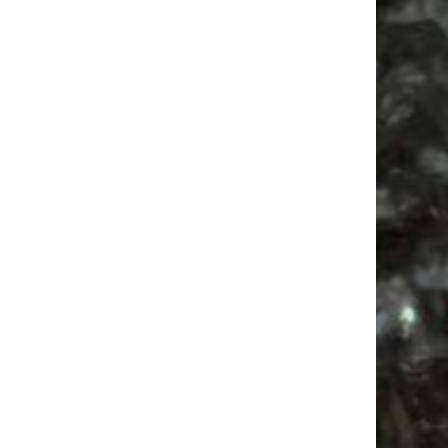
Festival
Camper
Antik
Alle Flohmärkte
Agra Leipzig
Agra
Mail
Subscribing I accept the privacy rules of this site