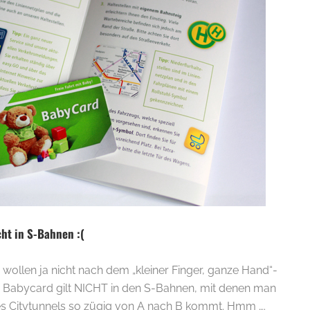
cht in S-Bahnen :(
 wollen ja nicht nach dem „kleiner Finger, ganze Hand“-
VB Babycard gilt NICHT in den S-Bahnen, mit denen man
es Citytunnels so zügig von A nach B kommt. Hmm ….