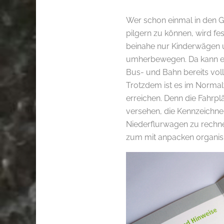
Wer schon einmal in den G
pilgern zu können, wird fe
beinahe nur Kinderwägen u
umherbewegen. Da kann es 
Bus- und Bahn bereits voll
Trotzdem ist es im Normalf
erreichen. Denn die Fahrpl
versehen, die Kennzeichnen
Niederflurwagen zu rechne
zum mit anpacken organisier