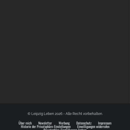
BÜLOWSTRASSENMUSIKFESTIVAL | 22.08.2026
© Leipzig Leben 2026 - Alle Recht vorbehalten.
Über mich
Newsletter
Werbung
Datenschutz
Impressum
Historie der Privatsphäre-Einstellungen
Einwilligungen widerrufen
Privatsphäre-Einstellungen ändern