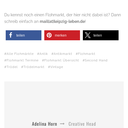
Du kennst noch einen Flohmarkt, der hier nicht dabei ist? Dann
schreib einfach an
mail(at)leipzig-leben.de
!
teilen
merken
teilen
Alle Flohmärkte
Antik
Antikmarkt
Flohmarkt
Flohmarkt Termine
Flohmarkt Übersicht
Second Hand
Trödel
Trödelmarkt
Vintage
Adelina Horn
Creative Head