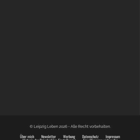
BÜLOWSTRASSENMUSIKFESTIVAL | 22.08.2026
© Leipzig Leben 2026 - Alle Recht vorbehalten.
Über mich
Newsletter
Werbung
Datenschutz
Impressum