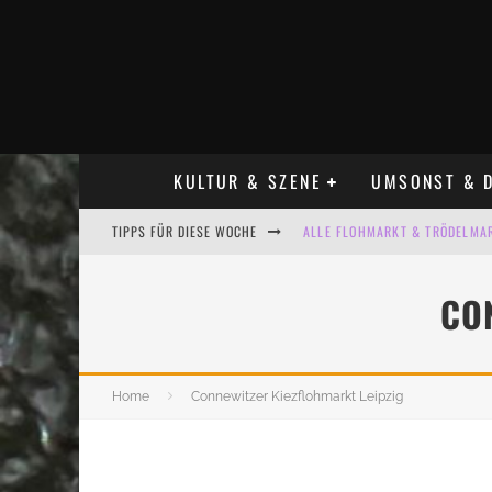
KULTUR & SZENE
UMSONST & D
TIPPS FÜR DIESE WOCHE
ALLE FLOHMARKT & TRÖDELMAR
LADYFASHION FLOHMARKT LEIPZ
CO
HOSENSCHEISSER FLOHMARKT LE
BÜLOWSTRASSENMUSIKFESTIVAL
Home
Connewitzer Kiezflohmarkt Leipzig
KINDERFLOHMÄRKTE IN LEIPZIG
ALLE FLOHMARKT LEIPZIG AUG