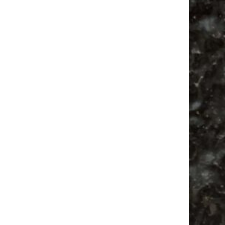
Alle Flohmarkt Leipzig August Termine 2026
Vanlife ab Leipzig | 5 Kurztrips für die Seele
Ancient Trance Festival in Taucha |
06.-09.08.2026
Alle Flohmarkt & Trödelmarkt Termine
Leipzig 2026