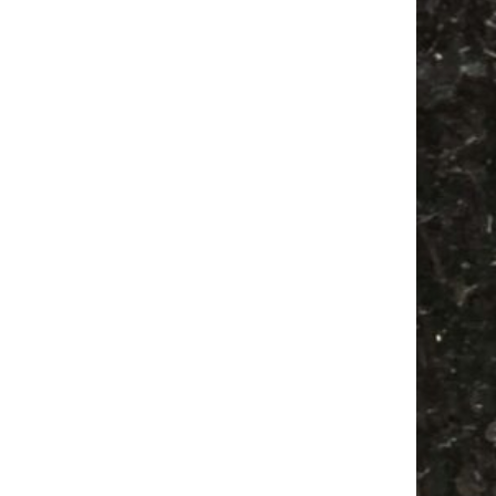
Antik
Antikmarkt
Babyflohmarkt
Alle Flohmärkte
Babysachen
Festival
Ancient Trance
Agra
Feiern
Feste
Camper
Agra Leipzig
Camping
Bülowviertel
Bülowstraße
Mail
Subscribing I accept the privacy rules of this site