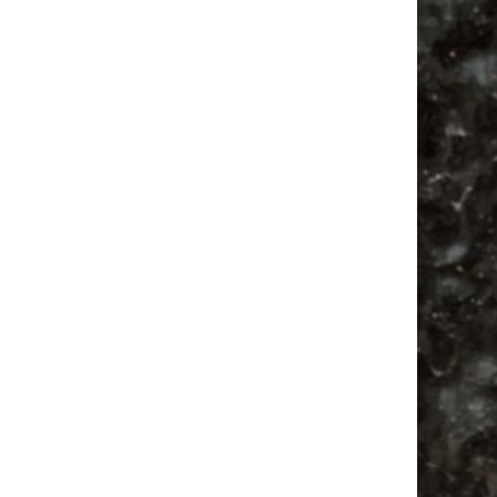
Vanlife ab Leipzig | 5 Kurztrips für die Seele
Ancient Trance Festival in Taucha |
06.-09.08.2026
Alle Flohmarkt & Trödelmarkt Termine
Leipzig 2026
Ladyfashion Flohmarkt Leipzig auf der AGRA
| 09.08.2026