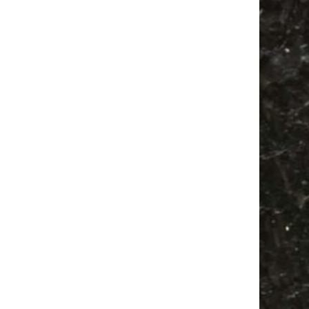
Feste
Bülowstraße
Babyflohmarkt
Festival
Alle Flohmärkte
Agra
Feiern
Babysachen
Camper
Antikmarkt
Antik
Camping
Bülowviertel
Agra Leipzig
Ancient Trance
Mail
Subscribing I accept the privacy rules of this site