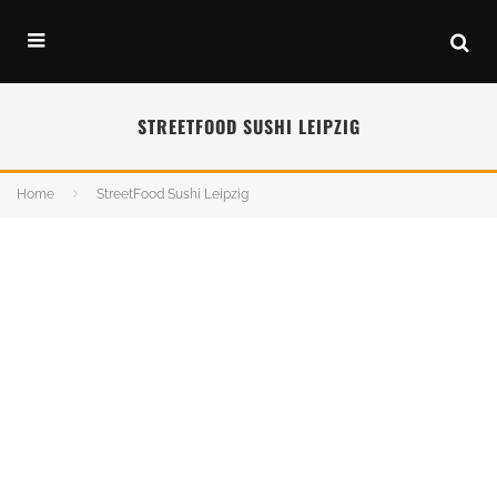
STREETFOOD SUSHI LEIPZIG
Home
StreetFood Sushi Leipzig