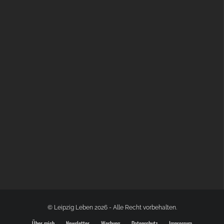
BÜLOWSTRASSENMUSIKFESTIVAL | 22.08.2026
© Leipzig Leben 2026 - Alle Recht vorbehalten.
Über mich
Newsletter
Werbung
Datenschutz
Impressum