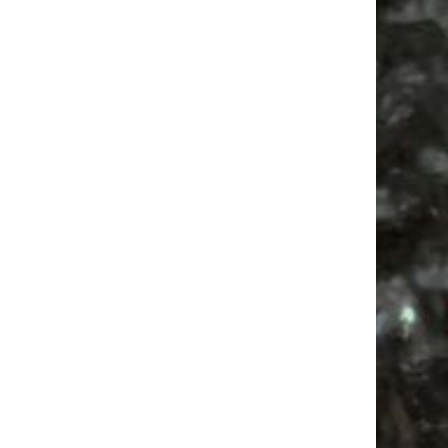
Antikmarkt
Camper
Camping
Bülowstraße
Agra Leipzig
Alle Flohmärkte
Bülowviertel
Feiern
Babysachen
Mail
Subscribing I accept the privacy rules of this site