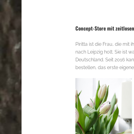
.
.
Concept-Store mit zeitlos
Piritta ist die Frau, die m
nach Leipzig holt. Sie ist w
Deutschland. Seit 2016 kan
bestellen, das erste eigen
.