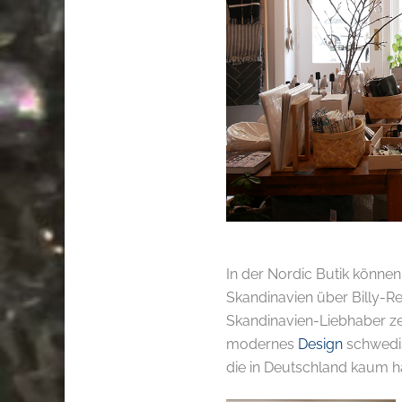
In der Nordic Butik können
Skandinavien über Billy-Re
Skandinavien-Liebhaber zei
modernes
Design
schwedis
die in Deutschland kaum ha
.