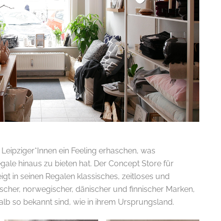
 Leipziger*Innen ein Feeling erhaschen, was
gale hinaus zu bieten hat. Der Concept Store für
gt in seinen Regalen klassisches, zeitloses und
cher, norwegischer, dänischer und finnischer Marken,
lb so bekannt sind, wie in ihrem Ursprungsland.