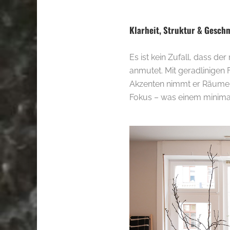
.
Klarheit, Struktur & Gesch
Es ist kein Zufall, dass de
anmutet. Mit geradlinigen
Akzenten nimmt er Räumen i
Fokus – was einem minimali
.