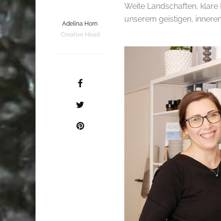
Weite Landschaften, klare
unserem geistigen, innere
Adelina Horn
.
Creative Head