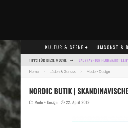
KULTUR & SZENE
UMSONST & D
LADYFASHION FLOHMARKT LEIPZ
TIPPS FÜR DIESE WOCHE
HOSENSCHEISSER FLOHMARKT LE
Home
Läden & Genuss
Mode + Design
BÜLOWSTRASSENMUSIKFESTIVAL
ALLE FLOHMARKT LEIPZIG AUG
NORDIC BUTIK | SKANDINAVISCH
KINDERFLOHMÄRKTE IN LEIPZIG
Mode + Design
22. April 2019
ALLE FLOHMARKT & TRÖDELMAR