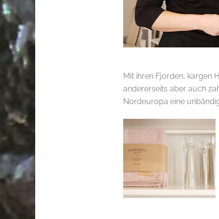
.
Mit ihren Fjorden, kargen
andererseits aber auch za
Nordeuropa eine unbändig
.