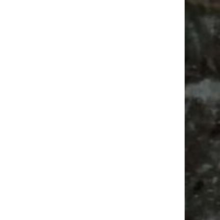
Ancient Trance Festival in Taucha |
06.-09.08.2026
Alle Flohmarkt & Trödelmarkt Termine
Leipzig 2026
Ladyfashion Flohmarkt Leipzig auf der AGRA
| 09.08.2026
Antik
Feste
Babyflohmarkt
Festival
Ancient Trance
Agra