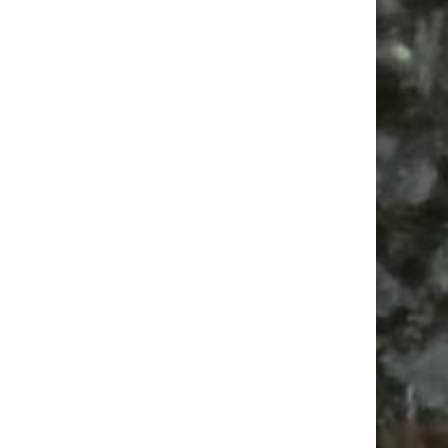
Vanlife ab Leipzig | 5 Kurztrips für die Seele