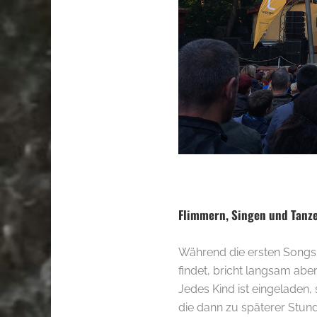
.
Flimmern, Singen und Tanz
Während die ersten Songs n
findet, bricht langsam ab
Jedes Kind ist eingeladen
die dann zu späterer Stun