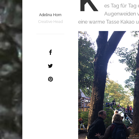
K
es Tag für Tag
Augenweiden ve
Adelina Horn
eine warme Tasse Kakao u
Creative Head