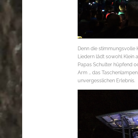
Denn die stimmungsvolle 
Liedern lädt sowohl Klein
Papas Schulter hüpfend o
Arm … das Taschenlampenko
unvergesslichen Erlebnis.