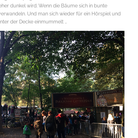
 eher dunkel wird. Wenn die Bäume sich in bunte
rwandeln. Und man sich wieder für ein Hörspiel und
nter der Decke einmummelt …