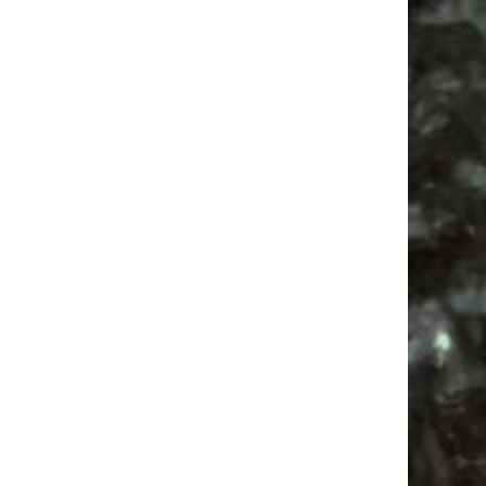
Feste
Feiern
Alle Flohmärkte
Agra
Ancient Trance
Agra Leipzig
Flohmarkt
Antikmarkt
Camper
Firespace
Flohmarkt Termine 2026
Mail
Subscribing I accept the privacy rules of this site