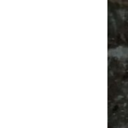
Vanlife ab Leipzig | 5 Kurztrips für die Seele
Ancient Trance Festival in Taucha |
06.-09.08.2026
Alle Flohmarkt & Trödelmarkt Termine
Leipzig 2026
Antik
Flohmarkt Termine
Festival
Camping