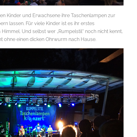
en Kinder und Erwachsene ihre Taschenlampen zur
n lassen. Für viele Kinder ist es ihr erstes
 Himmel. Und selbst wer „Rumpelstil“ noch nicht kennt,
ht ohne einen dicken Ohrwurm nach Hause.