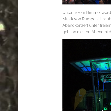
Unter freiem Himmel werd
Musik von Rumpelstil zauber
Abendkonzert unter freiem
geht an diesem Abend nic