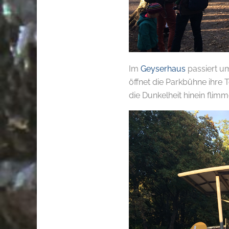
Im
Geyserhaus
passiert um
öffnet die Parkbühne ihre
die Dunkelheit hinein flim