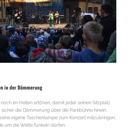
E-
en in der Dämmerung
och im Hellen ertönen, damit jeder seinen Sitzplatz
er sicher die Dämmerung über die Parkbühne hinein.
, seine eigene Taschenlampe zum Konzert mitzubringen,
de um die Wette funkeln dürfen.