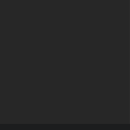
BÜLOWSTRASSENMUSIKFESTIVAL | 22.08.2026