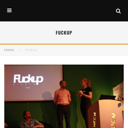
FUCKUP
Home
FuckUp