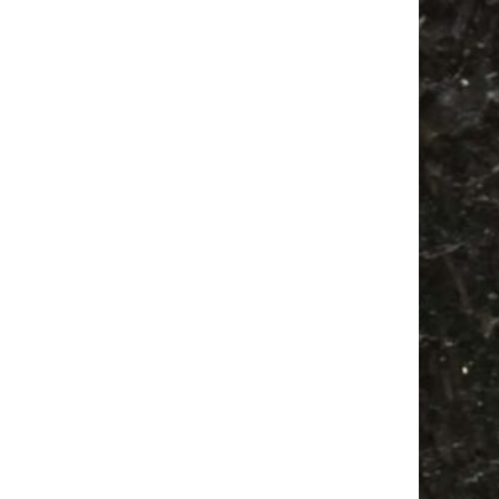
Festival
Feiern
Agra
Camping
Antik
Ancient Trance
Agra Leipzig
Alle Flohmärkte
Babyflohmarkt
Feste
Camper
Bülowstraße
Antikmarkt
Mail
Subscribing I accept the privacy rules of this site