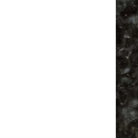
Vanlife ab Leipzig | 5 Kurztrips für die Seele
Ancient Trance Festival in Taucha |
06.-09.08.2026
Alle Flohmarkt & Trödelmarkt Termine
Leipzig 2026
Ladyfashion Flohmarkt Leipzig auf der AGRA
| 09.08.2026
Bülowviertel
Babysachen