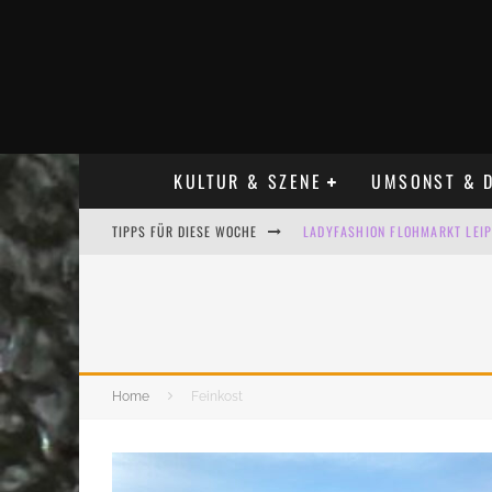
KULTUR & SZENE
UMSONST & D
TIPPS FÜR DIESE WOCHE
LADYFASHION FLOHMARKT LEIPZ
HOSENSCHEISSER FLOHMARKT LE
BÜLOWSTRASSENMUSIKFESTIVAL
ALLE FLOHMARKT LEIPZIG AUG
Home
Feinkost
KINDERFLOHMÄRKTE IN LEIPZIG
ALLE FLOHMARKT & TRÖDELMAR