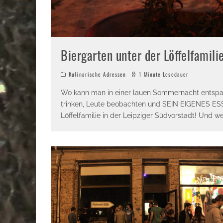
Biergarten unter der Löffelfamilie
Kulinarische Adressen
1 Minute Lesedauer
Wo kann man in einer lauen Sommernacht entspann
trinken, Leute beobachten und SEIN EIGENES ESS
Löffelfamilie in der Leipziger Südvorstadt! Und we