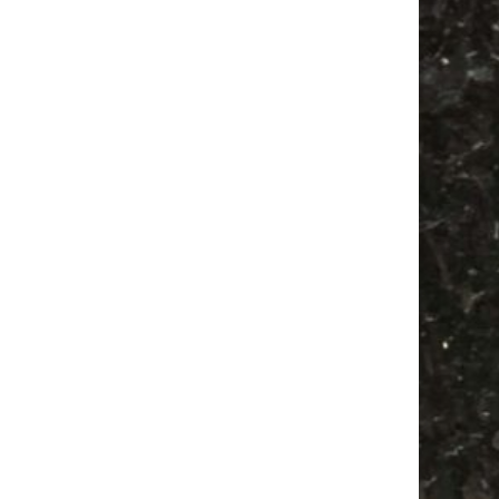
Festival
Camping
Ancient Trance
Antik
Alle Flohmärkte
Camper
Feste
Babyflohmarkt
Bülowviertel
Antikmarkt
Agra Leipzig
Agra
Feiern
Bülowstraße
Babysachen
Mail
Subscribing I accept the privacy rules of this site