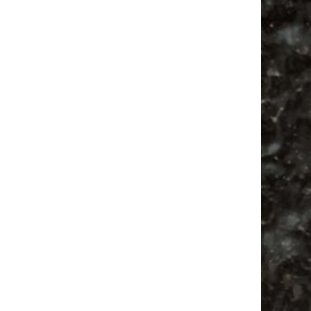
Vanlife ab Leipzig | 5 Kurztrips für die Seele
Ancient Trance Festival in Taucha |
06.-09.08.2026
Alle Flohmarkt & Trödelmarkt Termine
Leipzig 2026
Ladyfashion Flohmarkt Leipzig auf der AGRA
| 09.08.2026