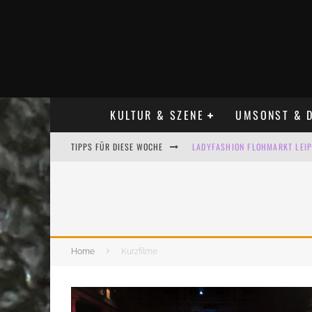
KULTUR & SZENE
UMSONST & D
TIPPS FÜR DIESE WOCHE
LADYFASHION FLOHMARKT LEIPZ
HOSENSCHEISSER FLOHMARKT LE
BÜLOWSTRASSENMUSIKFESTIVAL
ALLE FLOHMARKT LEIPZIG AUG
Home
Kurzfilme
KINDERFLOHMÄRKTE IN LEIPZIG
ALLE FLOHMARKT & TRÖDELMAR