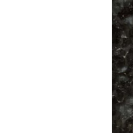
Ancient Trance Festival in Taucha |
06.-09.08.2026
Alle Flohmarkt & Trödelmarkt Termine
Leipzig 2026
Ladyfashion Flohmarkt Leipzig auf der AGRA
| 09.08.2026
Hosenscheißer Flohmarkt Leipzig |
09.08.2026