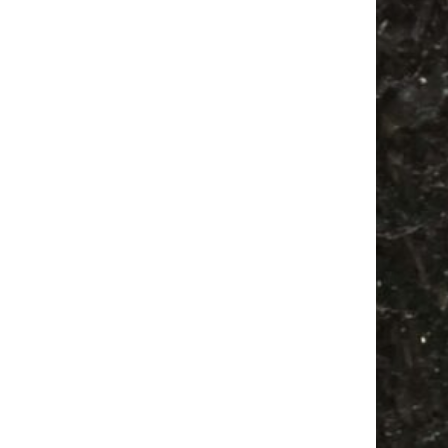
Feste
Ancient Trance
Firespace
Festival
Babyflohmarkt
Babysachen
Agra
Bülowstraße
Alle Flohmärkte
Bülowviertel
Antikmarkt
Antik
Agra Leipzig
Flohmarkt
Feiern
Mail
Subscribing I accept the privacy rules of this site