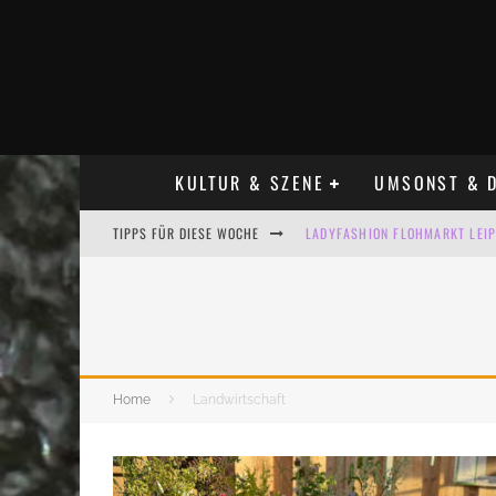
KULTUR & SZENE
UMSONST & D
TIPPS FÜR DIESE WOCHE
LADYFASHION FLOHMARKT LEIPZ
HOSENSCHEISSER FLOHMARKT LE
BÜLOWSTRASSENMUSIKFESTIVAL
ALLE FLOHMARKT LEIPZIG AUG
Home
Landwirtschaft
KINDERFLOHMÄRKTE IN LEIPZIG
ALLE FLOHMARKT & TRÖDELMAR