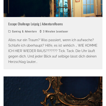
Escape Challenge Leipzig | AdventureRooms
Gaming & Adventure
3 Minuten Lesedauer
Alles nur ein Traum? Was passiert, wenn ich aufwache?
Schlafe ich überhaupt? Hilfe, es ist wirklich … WIE KOMME
ICH HIER WIEDER RAUS??????? Tick. Tack. Die Uhr läuft
gegen dich. Und jeder Blick auf selbige lässt dich deinen
Herzschlag lauter
...