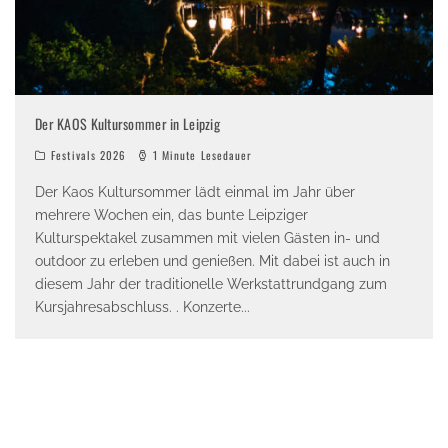
Der KAOS Kultursommer in Leipzig
Festivals 2026
1 Minute Lesedauer
Der Kaos Kultursommer lädt einmal im Jahr über
mehrere Wochen ein, das bunte Leipziger
Kulturspektakel zusammen mit vielen Gästen in- und
outdoor zu erleben und genießen. Mit dabei ist auch in
diesem Jahr der traditionelle Werkstattrundgang zum
Kursjahresabschluss. . Konzerte
...