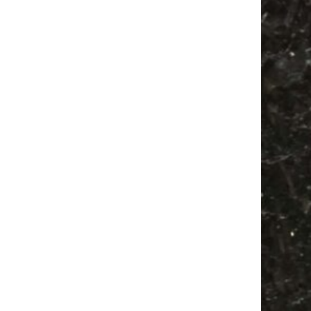
Festival
Ancient Trance
Flohmarkt
Feste
Feiern
Alle Flohmärkte
Babysachen
Antikmarkt
Antik
Agra
Babyflohmarkt
Bülowstraße
Agra Leipzig
Bülowviertel
Firespace
Mail
Subscribing I accept the privacy rules of this site