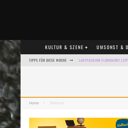
KULTUR & SZENE
UMSONST & D
TIPPS FÜR DIESE WOCHE
LADYFASHION FLOHMARKT LEIPZ
HOSENSCHEISSER FLOHMARKT LE
BÜLOWSTRASSENMUSIKFESTIVAL
ALLE FLOHMARKT LEIPZIG AUG
Home
Weltnest
KINDERFLOHMÄRKTE IN LEIPZIG
ALLE FLOHMARKT & TRÖDELMAR