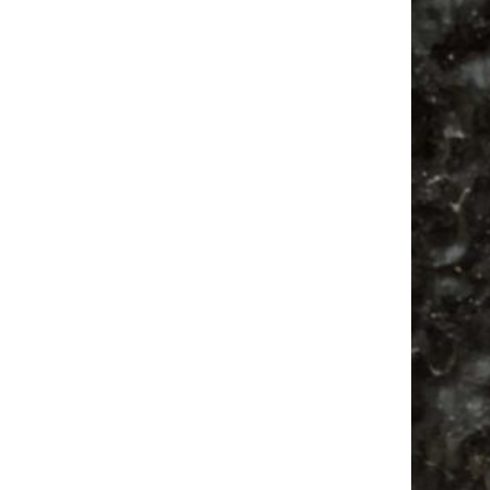
Ancient Trance Festival in Taucha |
06.-09.08.2026
Alle Flohmarkt & Trödelmarkt Termine
Leipzig 2026
Ladyfashion Flohmarkt Leipzig auf der AGRA
| 09.08.2026
Hosenscheißer Flohmarkt Leipzig |
09.08.2026