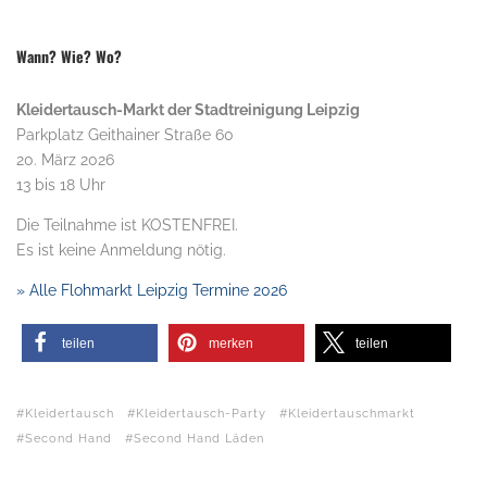
Wann? Wie? Wo?
Kleidertausch-Markt der Stadtreinigung Leipzig
Parkplatz Geithainer Straße 60
20. März 2026
13 bis 18 Uhr
Die Teilnahme ist KOSTENFREI.
Es ist keine Anmeldung nötig.
» Alle Flohmarkt Leipzig Termine 2026
teilen
merken
teilen
Kleidertausch
Kleidertausch-Party
Kleidertauschmarkt
Second Hand
Second Hand Läden