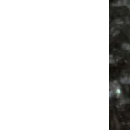
Vanlife ab Leipzig | 5 Kurztrips für die Seele
Ancient Trance Festival in Taucha |
06.-09.08.2026
Alle Flohmarkt & Trödelmarkt Termine
Leipzig 2026
Ladyfashion Flohmarkt Leipzig auf der AGRA
| 09.08.2026