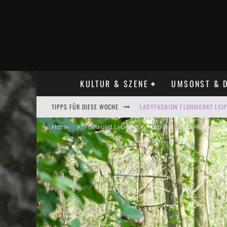
KULTUR & SZENE
UMSONST & D
LADYFASHION FLOHMARKT LEIPZ
TIPPS FÜR DIESE WOCHE
HOSENSCHEISSER FLOHMARKT LE
Home
Bewusst Leben
Umweltschutz Projekte
BÜLOWSTRASSENMUSIKFESTIVAL
ALLE FLOHMARKT LEIPZIG AUG
KINDERFLOHMÄRKTE IN LEIPZIG
ALLE FLOHMARKT & TRÖDELMAR