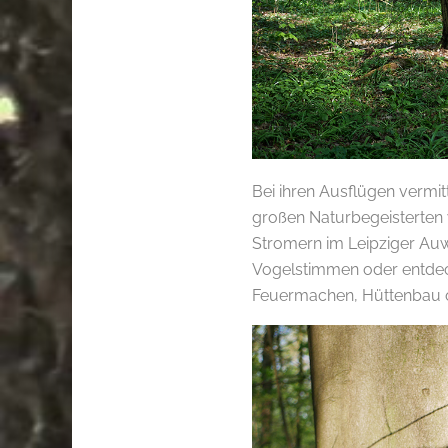
Bei ihren Ausflügen vermit
großen Naturbegeisterten
Stromern im Leipziger Auw
Vogelstimmen oder entdec
Feuermachen, Hüttenbau 