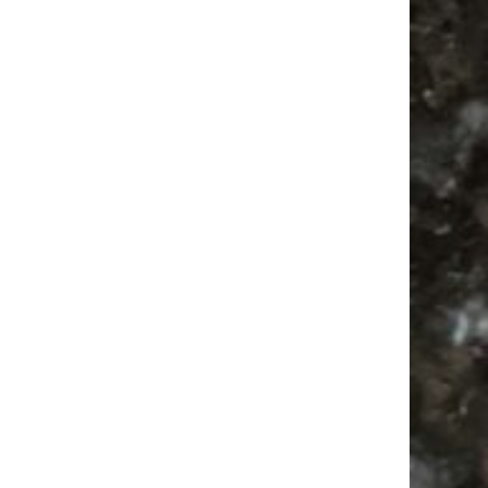
Antik
Feste
Babysachen
Festival
Bülowviertel
Antikmarkt
Ancient Trance
Camping
Feiern
Bülowstraße
Agra Leipzig
Alle Flohmärkte
Babyflohmarkt
Camper
Agra
Mail
Subscribing I accept the privacy rules of this site