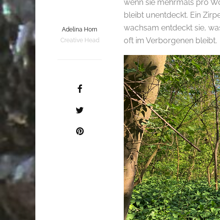
wenn sie mehrmals pro W
bleibt unentdeckt. Ein Zir
wachsam entdeckt sie, was
Adelina Horn
oft im Verborgenen bleibt.
Creative Head