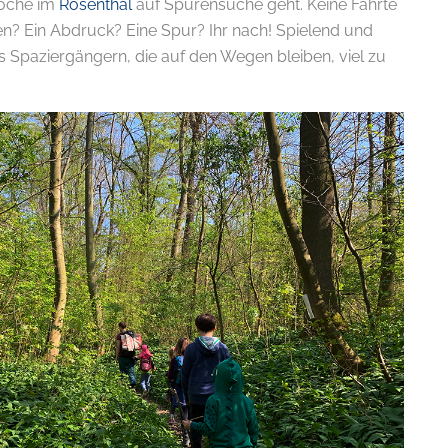
oche im
Rosenthal
auf Spurensuche geht. Keine Fährte
pen? Ein Abdruck? Eine Spur? Ihr nach! Spielend und
 Spaziergängern, die auf den Wegen bleiben, viel zu