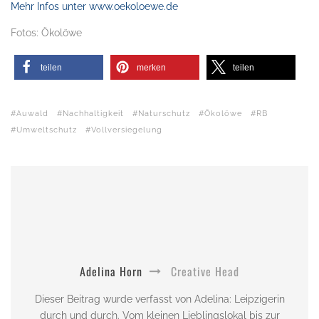
Mehr Infos unter www.oekoloewe.de
Fotos: Ökolöwe
teilen
merken
teilen
Auwald
Nachhaltigkeit
Naturschutz
Ökolöwe
RB
Umweltschutz
Vollversiegelung
Adelina Horn
Creative Head
Dieser Beitrag wurde verfasst von Adelina: Leipzigerin
durch und durch. Vom kleinen Lieblingslokal bis zur