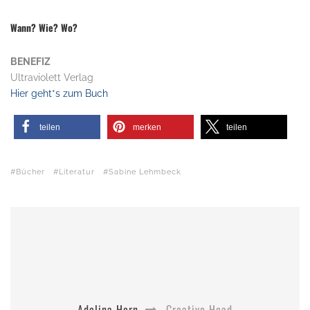
Wann? Wie? Wo?
BENEFIZ
Ultraviolett Verlag
Hier geht*s zum Buch
teilen
merken
teilen
Bücher
Literatur
Sabine Lehmbeck
Adelina Horn
Creative Head