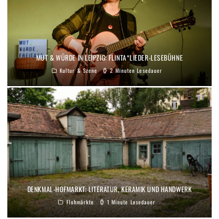
MUT & WÜRDE IN LEIPZIG: FLINTA*LIEDER-LESEBÜHNE
Kultur & Szene
2 Minuten Lesedauer
DENKMAL-HOFMARKT: LITERATUR, KERAMIK UND HANDWERK
Flohmärkte
1 Minute Lesedauer