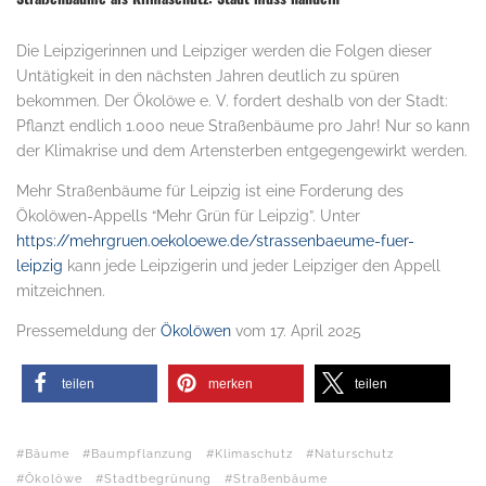
Die Leipzigerinnen und Leipziger werden die Folgen dieser
Untätigkeit in den nächsten Jahren deutlich zu spüren
bekommen. Der Ökolöwe e. V. fordert deshalb von der Stadt:
Pflanzt endlich 1.000 neue Straßenbäume pro Jahr! Nur so kann
der Klimakrise und dem Artensterben entgegengewirkt werden.
Mehr Straßenbäume für Leipzig ist eine Forderung des
Ökolöwen-Appells “Mehr Grün für Leipzig”. Unter
https://mehrgruen.oekoloewe.de/strassenbaeume-fuer-
leipzig
kann jede Leipzigerin und jeder Leipziger den Appell
mitzeichnen.
Pressemeldung der
Ökolöwen
vom 17. April 2025
teilen
merken
teilen
Bäume
Baumpflanzung
Klimaschutz
Naturschutz
Ökolöwe
Stadtbegrünung
Straßenbäume