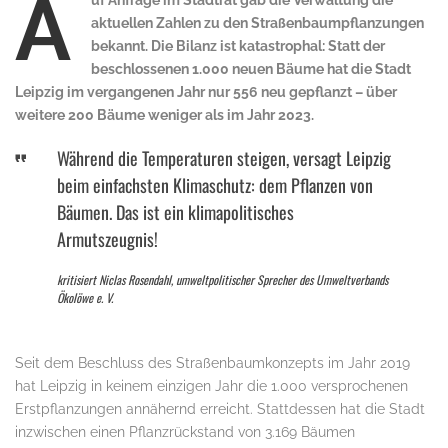
A
uf Anfrage im Stadtrat gab die Verwaltung die
aktuellen Zahlen zu den Straßenbaumpflanzungen
bekannt. Die Bilanz ist katastrophal: Statt der
beschlossenen 1.000 neuen Bäume hat die Stadt
Leipzig im vergangenen Jahr nur 556 neu gepflanzt – über
weitere 200 Bäume weniger als im Jahr 2023.
Während die Temperaturen steigen, versagt Leipzig
beim einfachsten Klimaschutz: dem Pflanzen von
Bäumen. Das ist ein klimapolitisches
Armutszeugnis!
kritisiert Niclas Rosendahl, umweltpolitischer Sprecher des Umweltverbands
Ökolöwe e. V.
Seit dem Beschluss des Straßenbaumkonzepts im Jahr 2019
hat Leipzig in keinem einzigen Jahr die 1.000 versprochenen
Erstpflanzungen annähernd erreicht. Stattdessen hat die Stadt
inzwischen einen Pflanzrückstand von 3.169 Bäumen