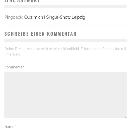
EINE ANTWORT
Pingback:
Quiz mich | Single-Show Leipzig
SCHREIBE EINEN KOMMENTAR
Deine E-Mail-Adresse wird nicht veröffentlicht.
Erforderliche Felder sind mit
*
markiert
Kommentar
*
Name
*