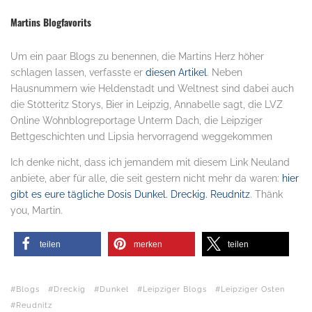
Martins Blogfavorits
Um ein paar Blogs zu benennen, die Martins Herz höher
schlagen lassen, verfasste er
diesen Artikel
. Neben
Hausnummern wie Heldenstadt und Weltnest sind dabei auch
die Stötteritz Storys, Bier in Leipzig, Annabelle sagt, die LVZ
Online Wohnblogreportage Unterm Dach, die Leipziger
Bettgeschichten und Lipsia hervorragend weggekommen
Ich denke nicht, dass ich jemandem mit diesem Link Neuland
anbiete, aber für alle, die seit gestern nicht mehr da waren:
hier
gibt es eure tägliche Dosis Dunkel. Dreckig. Reudnitz
. Thänk
you, Martin.
teilen
merken
teilen
Blogs
Dreckig
Dunkel
Leipziger Blogs
Leipziger Osten
Reudnitz