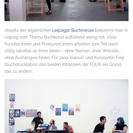
Abseits der alljährlichen
Leipziger Buchmesse
bekommt man in
Leipzig vom Thema Buchkunst auffallend wenig mit. Viele
Künstler:innen und Produzent:innen arbeiten zum Teil noch
völlig labellos an ihren Ideen – ohne Namen, ohne Website,
ohne Aushängeschilder. Für Jana Vuković und Konstantin Feig
(buchdrucklabor) den beiden Initiatoren der FIJUK ein Grund,
das zu ändern.