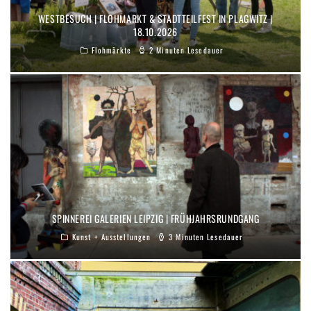
WESTBESUCH | FLOHMARKT & STADTTEILFEST IN PLAGWITZ |
18.10.2026
Flohmärkte
2 Minuten Lesedauer
SPINNEREI GALERIEN LEIPZIG | FRÜHJAHRSRUNDGANG
Kunst + Ausstellungen
3 Minuten Lesedauer