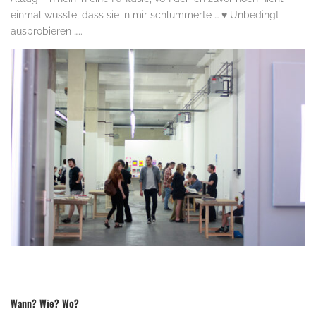
einmal wusste, dass sie in mir schlummerte …
♥
Unbedingt
ausprobieren …..
.
Wann? Wie? Wo?