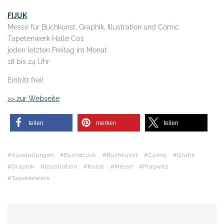
FIJUK
Messe für Buchkunst, Graphik, Illustration und Comic
Tapetenwerk Halle C01
jeden letzten Freitag im Monat
18 bis 24 Uhr
Eintritt frei!
>> zur Webseite
teilen
merken
teilen
Ausstellungen
Buchdruck
Buchkunst
Comic
Grafik
Graphik
Illustration
Kunst
Messe
Plagwitz
Tapetenwerk