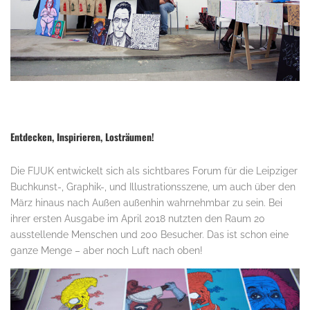
.
Entdecken, Inspirieren, Losträumen!
Die FIJUK entwickelt sich als sichtbares Forum für die Leipziger
Buchkunst-, Graphik-, und Illustrationsszene, um auch über den
März hinaus nach Außen außenhin wahrnehmbar zu sein. Bei
ihrer ersten Ausgabe im April 2018 nutzten den Raum 20
ausstellende Menschen und 200 Besucher. Das ist schon eine
ganze Menge – aber noch Luft nach oben!