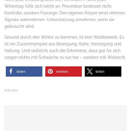
Wintertag fühlt sich leicht an. Prävention bedeutet nicht
Kontrolle, sondern Fürsorge. Den eigenen Körper ernst nehmen.
Signale wahrnehmen. Unterstützung annehmen, wenn sie
gebraucht wird.
Gesund durch den Winter zu kommen, ist kein Wettbewerb. Es
ist ein Zusammenspiel aus Bewegung, Ruhe, Versorgung und
Haltung. Und vielleicht auch die Erkenntnis, dass gut für sich
sorgen nichts mit Schwäche zu tun hat – sondern mit Weitsicht.
teilen
merken
teilen
Winter