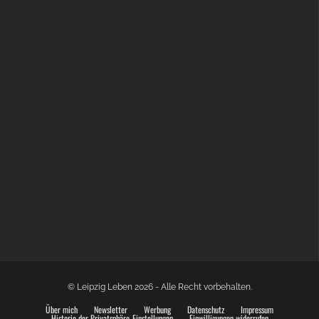
GLOBAL SPACE ODYSSEY LEIPZIG
© Leipzig Leben 2026 - Alle Recht vorbehalten.
Über mich
Newsletter
Werbung
Datenschutz
Impressum
Historie der Privatsphäre-Einstellungen
Einwilligungen widerrufen