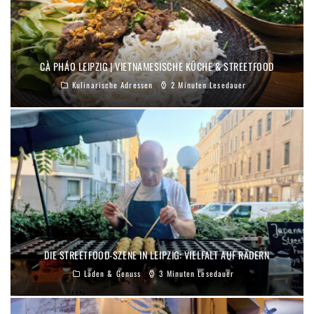
CÀ PHÁO LEIPZIG | VIETNAMESISCHE KÜCHE & STREETFOOD
Kulinarische Adressen
2 Minuten Lesedauer
DIE STREETFOOD-SZENE IN LEIPZIG: VIELFALT AUF RÄDERN
Läden & Genuss
3 Minuten Lesedauer