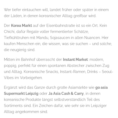
Wer tiefer eintauchen will, landet früher oder später in einem
der Läden, in denen koreanischer Alltag greifbar wird.
Der
Korea Markt
auf der Eisenbahnstraße ist so ein Ort. Kein
Chichi, dafür Regale voller fermentierter Schätze,
Tiefkühltruhen mit Mandu, Sojasaucen in allen Nuancen. Hier
kaufen Menschen ein, die wissen, was sie suchen – und solche,
die neugierig sind.
Mitten im Bahnhof überrascht der
Instant Market
: modern,
poppig, perfekt für einen spontanen Abstecher zwischen Zug
und Alltag. Koreanische Snacks, Instant-Ramen, Drinks – Seoul-
Vibes im Vorbeigehen.
Ergänzt wird das Ganze durch große Asiamärkte wie
go asia
Supermarkt Leipzig
oder
Ja Asia Cash & Carry
, in denen
koreanische Produkte längst selbstverständlich Teil des
Sortiments sind. Ein Zeichen dafür, wie sehr sie im Leipziger
Alltag angekommen sind.