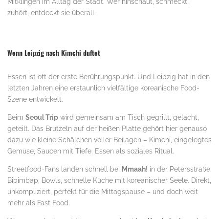
Mitklingen im Alltag der Stadt. Wer hinschaut, schmeckt,
zuhört, entdeckt sie überall.
Wenn Leipzig nach Kimchi duftet
Essen ist oft der erste Berührungspunkt. Und Leipzig hat in den
letzten Jahren eine erstaunlich vielfältige koreanische Food-
Szene entwickelt.
Beim
Seoul Trip
wird gemeinsam am Tisch gegrillt, gelacht,
geteilt. Das Brutzeln auf der heißen Platte gehört hier genauso
dazu wie kleine Schälchen voller Beilagen – Kimchi, eingelegtes
Gemüse, Saucen mit Tiefe. Essen als soziales Ritual.
Streetfood-Fans landen schnell bei
Mmaah!
in der Petersstraße:
Bibimbap, Bowls, schnelle Küche mit koreanischer Seele. Direkt,
unkompliziert, perfekt für die Mittagspause – und doch weit
mehr als Fast Food.