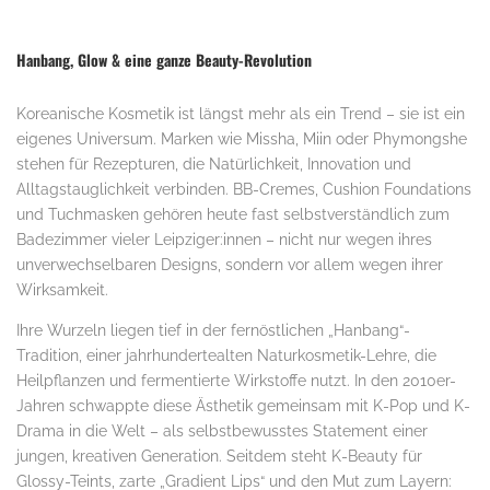
Hanbang, Glow & eine ganze Beauty-Revolution
Koreanische Kosmetik ist längst mehr als ein Trend – sie ist ein
eigenes Universum. Marken wie Missha, Miin oder Phymongshe
stehen für Rezepturen, die Natürlichkeit, Innovation und
Alltagstauglichkeit verbinden. BB-Cremes, Cushion Foundations
und Tuchmasken gehören heute fast selbstverständlich zum
Badezimmer vieler Leipziger:innen – nicht nur wegen ihres
unverwechselbaren Designs, sondern vor allem wegen ihrer
Wirksamkeit.
Ihre Wurzeln liegen tief in der fernöstlichen „Hanbang“-
Tradition, einer jahrhundertealten Naturkosmetik-Lehre, die
Heilpflanzen und fermentierte Wirkstoffe nutzt. In den 2010er-
Jahren schwappte diese Ästhetik gemeinsam mit K-Pop und K-
Drama in die Welt – als selbstbewusstes Statement einer
jungen, kreativen Generation. Seitdem steht K-Beauty für
Glossy-Teints, zarte „Gradient Lips“ und den Mut zum Layern: