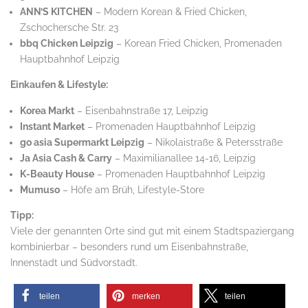
ANN’S KITCHEN
– Modern Korean & Fried Chicken,
Zschochersche Str. 23
bbq Chicken Leipzig
– Korean Fried Chicken, Promenaden
Hauptbahnhof Leipzig
Einkaufen & Lifestyle:
Korea Markt
– Eisenbahnstraße 17, Leipzig
Instant Market
– Promenaden Hauptbahnhof Leipzig
go asia Supermarkt Leipzig
– Nikolaistraße & Petersstraße
Ja Asia Cash & Carry
– Maximilianallee 14-16, Leipzig
K-Beauty House
– Promenaden Hauptbahnhof Leipzig
Mumuso
– Höfe am Brüh, Lifestyle-Store
Tipp:
Viele der genannten Orte sind gut mit einem Stadtspaziergang
kombinierbar – besonders rund um Eisenbahnstraße,
Innenstadt und Südvorstadt.
teilen
merken
teilen