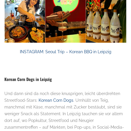
INSTAGRAM: Seoul Trip – Korean BBQ in Leipzig
Korean Corn Dogs in Leipzig
Und dann sind da noch diese knusprigen, leicht überdrehten
Streetfood-Stars:
Korean Corn Dogs
. Umhüllt von Teig,
manchmal mit Käse, manchmal mit Zucker bestäubt, sind sie
weniger Snack als Statement. In Leipzig tauchen sie vor allem
dort auf, wo Popkultur, Streetfood und Neugier
zusammentreffen – auf Märkten, bei Pop-ups, in Social-Media-