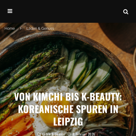
Home
Läden & Genuss
VON KIMCHI BIS K-BEAUTY:
KOREANISCHE SPUREN IN
LEIPZIG
Läden & Genuss
8. Februar 2026