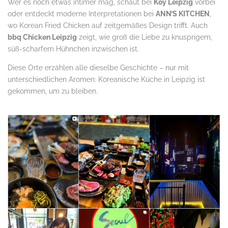
Wer es noch etwas intimer mag, schaut bei
Koy Leipzig
vorbei
oder entdeckt moderne Interpretationen bei
ANN’S KITCHEN
,
wo Korean Fried Chicken auf zeitgemäßes Design trifft. Auch
bbq Chicken Leipzig
zeigt, wie groß die Liebe zu knusprigem,
süß-scharfem Hühnchen inzwischen ist.
Diese Orte erzählen alle dieselbe Geschichte – nur mit
unterschiedlichen Aromen: Koreanische Küche in Leipzig ist
gekommen, um zu bleiben.