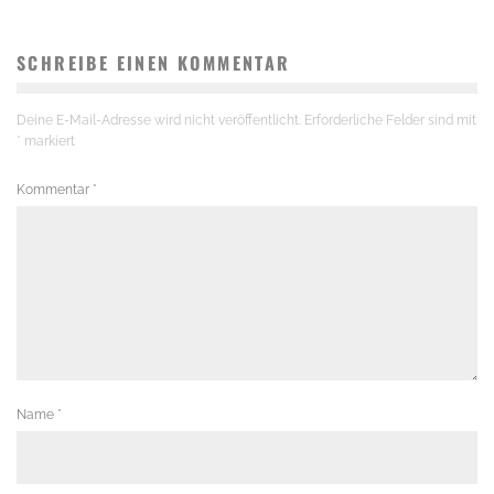
SCHREIBE EINEN KOMMENTAR
Deine E-Mail-Adresse wird nicht veröffentlicht.
Erforderliche Felder sind mit
*
markiert
Kommentar
*
Name
*