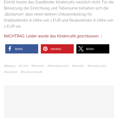
Eintritt kostet das Suedkinder Kindercafe natürlich nicht. Für die
Benutzung der Einrichtung und Toberäume behalten sich die
„Bardamen“ aber einen kleinen Unkostenbeitrag für
Krabbelkinder in Höhe von 1 EUR und Räuberkinder in Höhe von
2 EUR vor.
NACHTRAG: Leider wurde das Kindercafé geschlossen.
:(
teilen
merken
teilen
Babys
Cafe
Familie
Familiencafe
Kinder
Kindercafe
Spielen
Südvorstadt