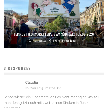
FEINKOST FLOHMARKT LEIPZIG AM SÜDPLATZ | 05.09.2026
Flohmärkte
1 Minute Lesedauer
3 RESPONSES
Claudia
20. März 2015 um 11:02 Uhr
Schon wieder ein Kindercafé, das es nicht mehr gibt. Wo soll
man denn jetzt noch mit zwei kleinen Kindern in Ruhe