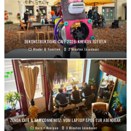
DEKONSTRUKTIONS-CAFÉ 2026: KREATIV TÜFTELN
Kinder & Familien
2 Minuten Lesedauer
ZENDA CAFÉ & BAR CONNEWITZ: VOM LAPTOP-SPOT ZUR ABENDBAR
Bars + Kneipen
3 Minuten Lesedauer