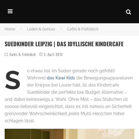
Home
Läden & Genuss
Cafés & Frühstück
SUEDKINDER LEIPZIG | DAS IDYLLISCHE KINDERCAFE
Cafés & Frühstück
3. April 2013
S
o etwas hat im Süden gerade noch gefehlt!
Während
das Kawi Kids
die Bewegungsapparaturen
der Knirpse bei Laune hält, ist das Kindercafe
Suedkinder die perfekte low Budget Alternative –
und dabei keineswegs 2. Wahl. Ohne Mist – das Stübchen ist
sooooo liebevoll eingerichtet, dass es mit nahezu an Sicherheit
grenzender Wahrscheinlichkeit jedes Mutti-Herzchen höher
schlagen lässt.