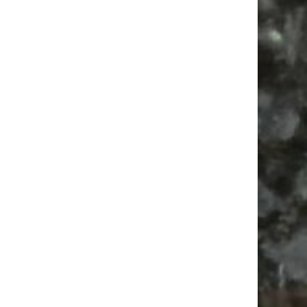
Vanlife ab Leipzig | 5 Kurztrips für die Seele