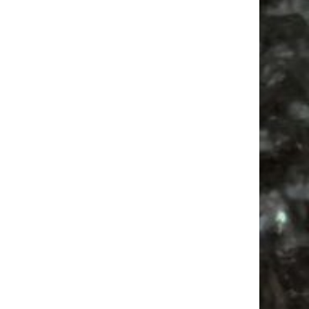
Feiern
Camper
Bülowviertel
Alle Flohmärkte
Babysachen
Festival
Antik
Mail
Subscribing I accept the privacy rules of this site