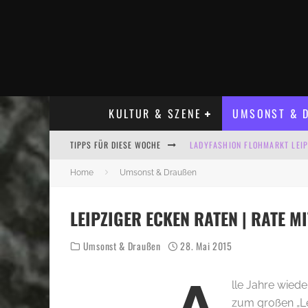
KULTUR & SZENE
UMSONST & D
LADYFASHION FLOHMARKT LEIPZ
TIPPS FÜR DIESE WOCHE
HOSENSCHEISSER FLOHMARKT LE
Home
Umsonst & Draußen
BÜLOWSTRASSENMUSIKFESTIVAL
LEIPZIGER ECKEN RATEN | RATE MI
ALLE FLOHMARKT LEIPZIG AUG
KINDERFLOHMÄRKTE IN LEIPZIG
Umsonst & Draußen
28. Mai 2015
ALLE FLOHMARKT & TRÖDELMAR
lle Jahre wiede
zum großen „Le