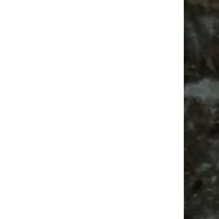
Ancient Trance Festival in Taucha |
06.-09.08.2026
Alle Flohmarkt & Trödelmarkt Termine
Leipzig 2026
Ladyfashion Flohmarkt Leipzig auf der AGRA
| 09.08.2026
Agra
Camping
Bülowstraße
Agra Leipzig
Ancient Trance
Antikmarkt
Feste
Babyflohmarkt