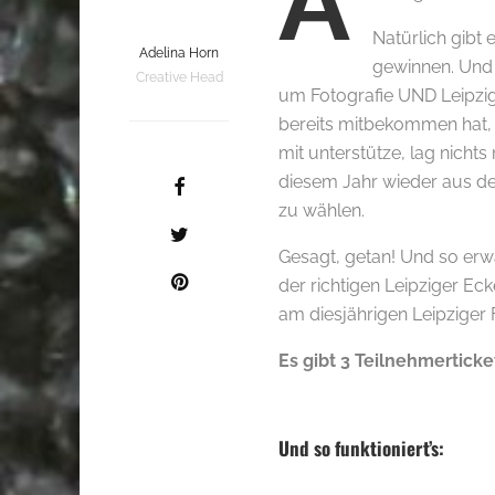
A
Natürlich gibt 
Adelina Horn
gewinnen. Und 
Creative Head
um Fotografie UND Leipzig
bereits mitbekommen hat,
mit unterstütze, lag nichts
diesem Jahr wieder aus de
zu wählen.
Gesagt, getan! Und so erwar
der richtigen Leipziger Ec
am diesjährigen Leipziger
Es gibt 3 Teilnehmerticke
.
Und so funktioniert’s: