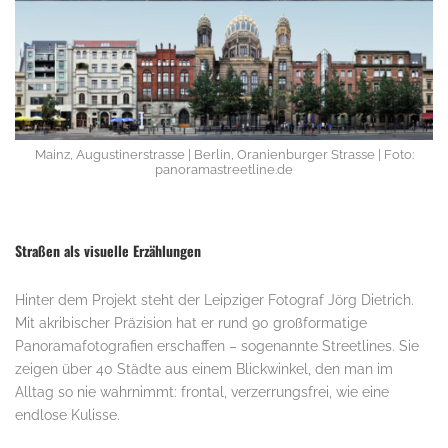
Mainz, Augustinerstrasse | Berlin, Oranienburger Strasse | Foto:
panoramastreetline.de
Straßen als visuelle Erzählungen
Hinter dem Projekt steht der Leipziger Fotograf Jörg Dietrich.
Mit akribischer Präzision hat er rund 90 großformatige
Panoramafotografien erschaffen – sogenannte Streetlines. Sie
zeigen über 40 Städte aus einem Blickwinkel, den man im
Alltag so nie wahrnimmt: frontal, verzerrungsfrei, wie eine
endlose Kulisse.