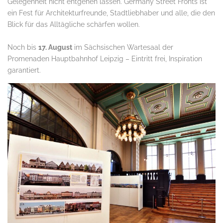
Gelegenheit nicht entgehen lassen. Germany Street Fronts ist
ein Fest für Architekturfreunde, Stadtliebhaber und alle, die den
Blick für das Alltägliche schärfen wollen.
Noch bis
17. August
im Sächsischen Wartesaal der
Promenaden Hauptbahnhof Leipzig – Eintritt frei, Inspiration
garantiert.