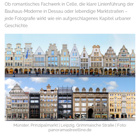
Ob romantisches Fachwerk in Celle, die klare Linienführung der
Bauhaus-Moderne in Dessau oder lebendige Marktstraßen –
jede Fotografie wirkt wie ein aufgeschlagenes Kapitel urbaner
Geschichte.
Münster, Prinzipalmarkt | Leipzig, Grimmaische Straße | Foto:
panoramastreetline.de