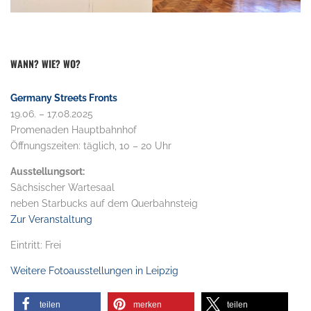
WANN? WIE? WO?
Germany Streets Fronts
19.06. – 17.08.2025
Promenaden Hauptbahnhof
Öffnungszeiten: täglich, 10 – 20 Uhr
Ausstellungsort:
Sächsischer Wartesaal
neben Starbucks auf dem Querbahnsteig
Zur Veranstaltung
Eintritt: Frei
Weitere Fotoausstellungen in Leipzig
teilen
merken
teilen