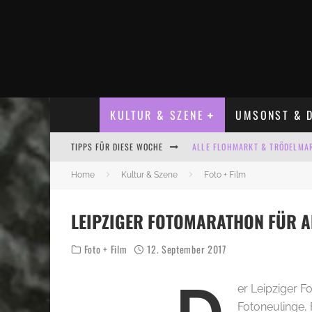
KULTUR & SZENE
UMSONST & D
TIPPS FÜR DIESE WOCHE
ALLE FLOHMARKT & TRÖDELMAR
LADYFASHION FLOHMARKT LEIPZ
Home
Kultur & Szene
Foto + Film
HOSENSCHEISSER FLOHMARKT LE
LEIPZIGER FOTOMARATHON FÜR A
BÜLOWSTRASSENMUSIKFESTIVAL
Foto + Film
12. September 2017
KINDERFLOHMÄRKTE IN LEIPZIG
ALLE FLOHMARKT LEIPZIG AUG
er Leipziger F
Fotoneulinge, 