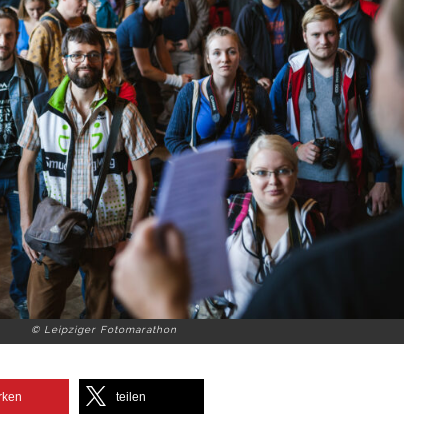
© Leipziger Fotomarathon
rken
teilen