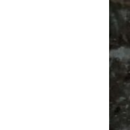
Vanlife ab Leipzig | 5 Kurztrips für die Seele
Ancient Trance Festival in Taucha |
06.-09.08.2026
Alle Flohmarkt & Trödelmarkt Termine
Leipzig 2026
Feiern
Babyflohmarkt
Babysachen
Antik
Bülowstraße
Bülowviertel
Antikmarkt
Camper
Agra