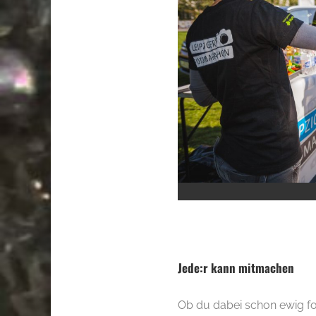
.
.
Jede:r kann mitmachen
Ob du dabei schon ewig fot