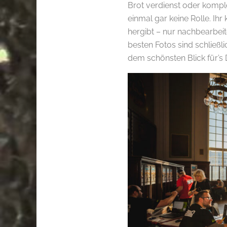
Brot verdienst oder komplet
einmal gar keine Rolle. Ihr
hergibt – nur nachbearbeite
besten Fotos sind schließli
dem schönsten Blick für’s D