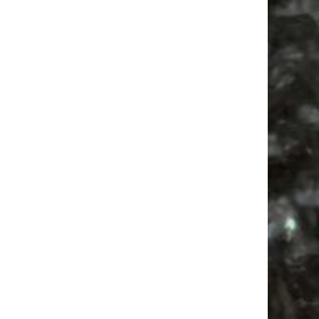
Festival
Alle Flohmärkte
Camping
Agra Leipzig
Ancient Trance
Feste
Mail
Subscribing I accept the privacy rules of this site