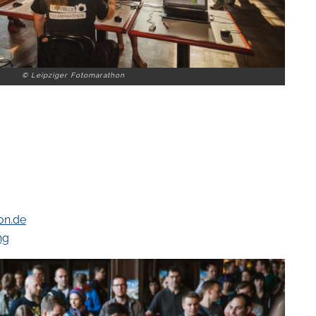
© Leipziger Fotomarathon
on.de
ng