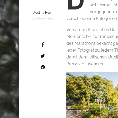
D
sich einmal jäh
vorgegebenen Z
Adelina Horn
verschiedenen Kategorieth
Creative Head
Von architektonischen De
Momente bis zur modischen 
des Marathons bekannt g
jeder Fotograf zu jedem T
damit dem kritischen Urtei
Preise abzusahnen.