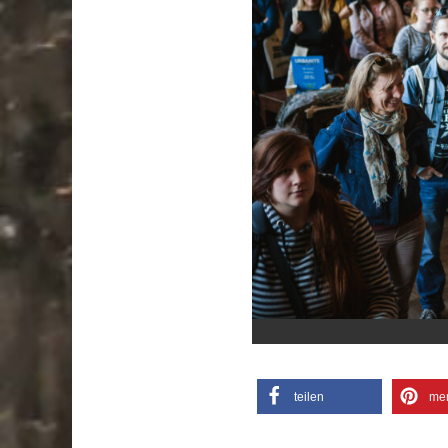
teilen
me