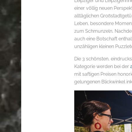
Leipziger und Leipzigerinn
einer völlig neuen Perspe
alltäglichen Großstadtgetü
Leben, besondere Momente,
zum Schmunzeln, Nachdenk
auch eine Botschaft entha
unzähligen kleinen Puzzlet
Die 3 schönsten, eindruck
Kategorie werden bei der
mit saftigen Preisen hono
gelungenen Blickwinkel ink