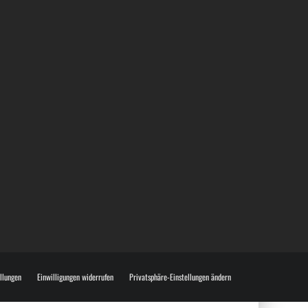
BÜLOWSTRASSENMUSIKFESTIVAL | 22.08.2026
ellungen
Einwilligungen widerrufen
Privatsphäre-Einstellungen ändern