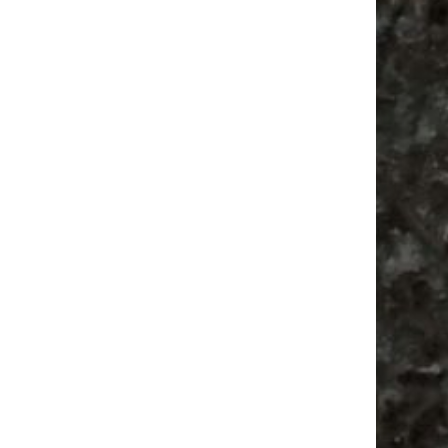
Alle Flohmarkt Leipzig August Termine 2026
Vanlife ab Leipzig | 5 Kurztrips für die Seele
Ancient Trance Festival in Taucha |
06.-09.08.2026
Alle Flohmarkt & Trödelmarkt Termine
Leipzig 2026
Camper
Camping
Babysachen