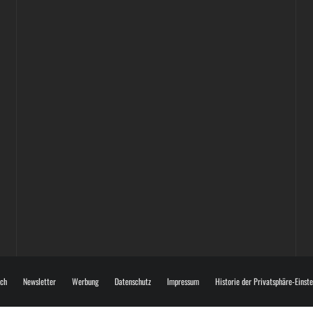
Vanlife ab Leipzig | 5 Kurztrips für die Seele
Ancient Trance Festival in Taucha | 06.-09.08.2026
Alle Flohmarkt & Trödelmarkt Termine Leipzig
2026
ch
Newsletter
Werbung
Datenschutz
Impressum
Historie der Privatsphäre-Einst