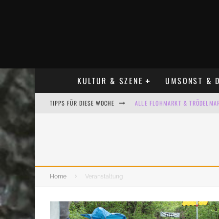
KULTUR & SZENE
UMSONST & D
TIPPS FÜR DIESE WOCHE
ALLE FLOHMARKT & TRÖDELMAR
LADYFASHION FLOHMARKT LEIPZ
HOSENSCHEISSER FLOHMARKT LE
BÜLOWSTRASSENMUSIKFESTIVAL
Home
Veranstaltung
KINDERFLOHMÄRKTE IN LEIPZIG
ALLE FLOHMARKT LEIPZIG AUG