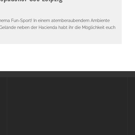
 Thema Fun-Sport! In einem atemberaubendem Ambiente
Gelände neben der Hacienda habt ihr die Möglichkeit euch
Alle Flohmarkt Leipzig August Termine 2026