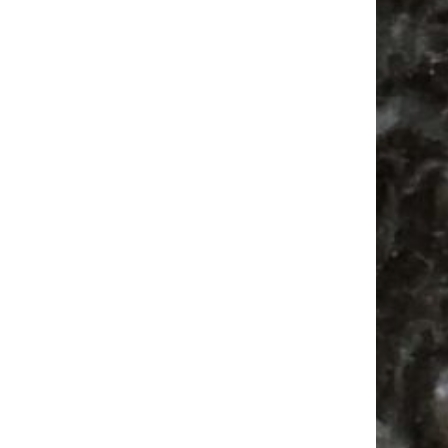
Bülowviertel
Bülowstraße
Agra
Antik
Babyflohmarkt
Ancient Trance
Festival
Feste
Alle Flohmärkte
Antikmarkt
Feiern
Agra Leipzig
Mail
Subscribing I accept the privacy rules of this site