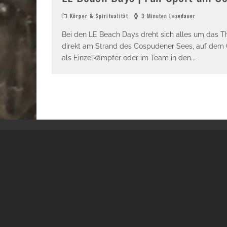
Körper & Spiritualität
3 Minuten Lesedauer
Bei den LE Beach Days dreht sich alles um das
direkt am Strand des Cospudener Sees, auf dem 
als Einzelkämpfer oder im Team in den
...