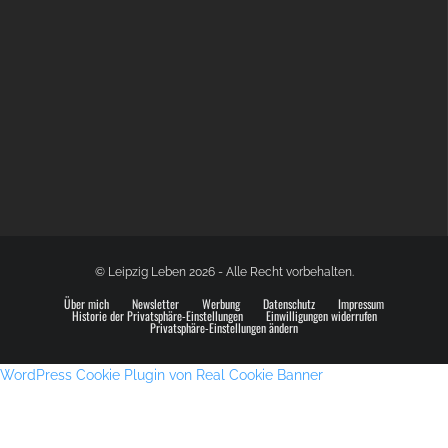
GLOBAL SPACE ODYSSEY LEIPZIG
© Leipzig Leben 2026 - Alle Recht vorbehalten.
Über mich
Newsletter
Werbung
Datenschutz
Impressum
Historie der Privatsphäre-Einstellungen
Einwilligungen widerrufen
Privatsphäre-Einstellungen ändern
WordPress Cookie Plugin von Real Cookie Banner