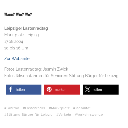
Wann? Wie? Wo?
Leipziger Lastenradtag
Marktplatz Leipzig
17.08.2024
10 bis 16 Uhr
Zur Webseite
Fotos Lastenradtag: Jasmin Zwick
Fotos Rikschafahrten für Senioren: Stiftung Bürger für Leipzig
teilen
merken
teilen
Fahrrad
Lastenräder
Marktplatz
Mobilität
Stiftung Bürger für Leipzig
Verkehr
Verkehrswende