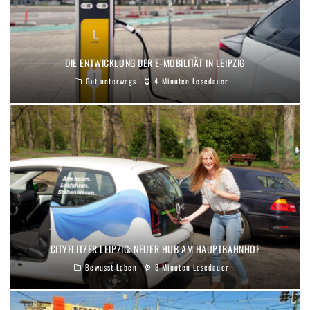
DIE ENTWICKLUNG DER E-MOBILITÄT IN LEIPZIG
Gut unterwegs
4 Minuten Lesedauer
CITYFLITZER LEIPZIG: NEUER HUB AM HAUPTBAHNHOF
Bewusst Leben
3 Minuten Lesedauer