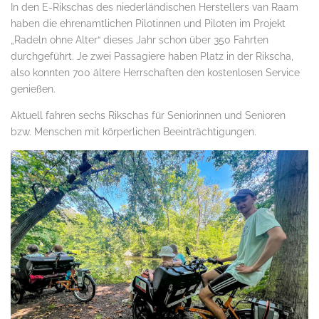
In den E-Rikschas des niederländischen Herstellers van Raam
haben die ehrenamtlichen Pilotinnen und Piloten im Projekt
„Radeln ohne Alter“ dieses Jahr schon über 350 Fahrten
durchgeführt. Je zwei Passagiere haben Platz in der Rikscha,
also konnten 700 ältere Herrschaften den kostenlosen Service
genießen.
Aktuell fahren sechs Rikschas für Seniorinnen und Senioren
bzw. Menschen mit körperlichen Beeinträchtigungen.