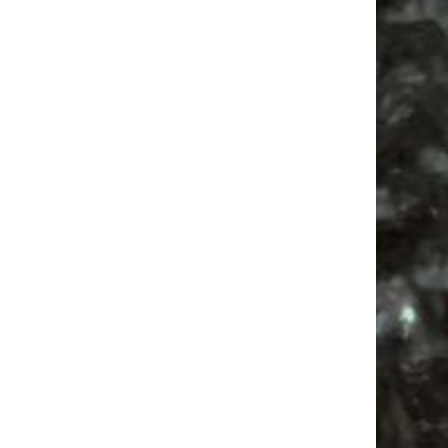
Festival
Antik
Bülowviertel
Antikmarkt
Alle Flohmärkte
Bülowstraße
Agra Leipzig
Mail
Subscribing I accept the privacy rules of this site