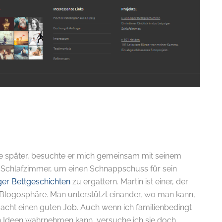
E-
de später, besuchte er mich gemeinsam mit seinem
Schlafzimmer, um einen Schnappschuss für sein
ger Bettgeschichten
zu ergattern. Martin ist einer, der
r Blogosphäre. Man unterstützt einander, wo man kann,
macht einen guten Job. Auch wenn ich familienbedingt
len Ideen wahrnehmen kann, versuche ich sie doch