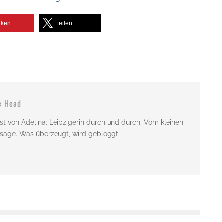
rken
teilen
e Head
st von Adelina: Leipzigerin durch und durch. Vom kleinen
issage. Was überzeugt, wird gebloggt