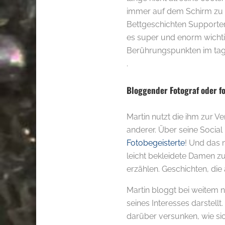
immer auf dem Schirm zu 
Bettgeschichten Supportert
es super und enorm wicht
Berührungspunkten im tagt
.
Bloggender Fotograf oder f
Martin nutzt die ihm zur
anderer. Über seine Social
Fotobegeisterte
! Und das n
leicht bekleidete Damen zu
erzählen. Geschichten, die 
Martin bloggt bei weitem 
seines Interesses darstellt
darüber versunken, wie si