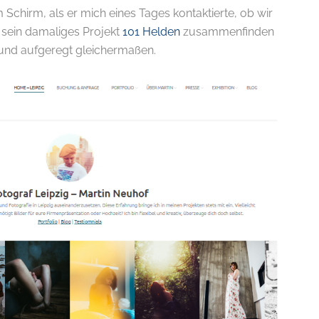
 Schirm, als er mich eines Tages kontaktierte, ob wir
r sein damaliges Projekt
101 Helden
zusammenfinden
t und aufgeregt gleichermaßen.