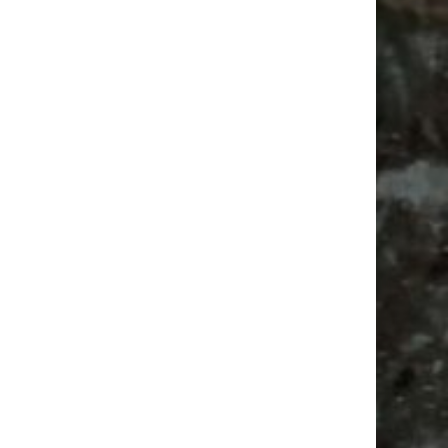
Alle Flohmarkt & Trödelmarkt Termine
Leipzig 2026
Ladyfashion Flohmarkt Leipzig auf der AGRA
| 09.08.2026
Hosenscheißer Flohmarkt Leipzig |
09.08.2026
Feste
Firespace
Agra
Flohmarkt
Babyflohmarkt
Feiern
Babysachen
Ancient Trance