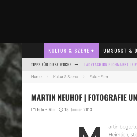
KULTUR & SZENE
UMSONST & D
TIPPS FÜR DIESE WOCHE
LADYFASHION FLOHMARKT LEIPZ
HOSENSCHEISSER FLOHMARKT LE
Home
Kultur & Szene
Foto + Film
BÜLOWSTRASSENMUSIKFESTIVAL
MARTIN NEUHOF | FOTOGRAFIE U
ALLE FLOHMARKT LEIPZIG AUG
Foto + Film
15. Januar 2013
KINDERFLOHMÄRKTE IN LEIPZIG
ALLE FLOHMARKT & TRÖDELMAR
artin beglei
Heimlich, sti