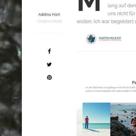
M
lang auf dem
uns nicht fü
Adelina Horn
wollen. Ich war begeister
Creative Head