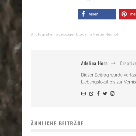
teilen
me
Fotografie
Leipziger Blogs
Martin Neuhof
Adelina Horn
Creativ
Dieser Beitrag wurde verfas
Lieblingslokal bis zur Vern
ÄHNLICHE BEITRÄGE