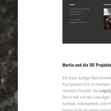
.
Martin und die 101 Projekte
Ein paar lustige Bieraben
Kumpanen Eric in meinem 
neustes Projekt, die
Leipzi
Bock hat auf die Leipzige
kurbelt, netzwerkelt und 
lange nicht all seine coo