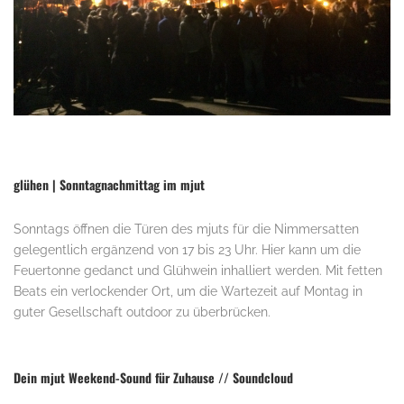
glühen | Sonntagnachmittag im mjut
Sonntags öffnen die Türen des mjuts für die Nimmersatten
gelegentlich ergänzend von 17 bis 23 Uhr. Hier kann um die
Feuertonne gedanct und Glühwein inhalliert werden. Mit fetten
Beats ein verlockender Ort, um die Wartezeit auf Montag in
guter Gesellschaft outdoor zu überbrücken.
.
Dein mjut Weekend-Sound für Zuhause // Soundcloud