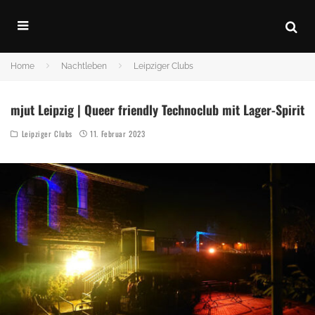
Home
Nachtleben
Leipziger Clubs
mjut Leipzig | Queer friendly Technoclub mit Lager-Spirit
Leipziger Clubs
11. Februar 2023