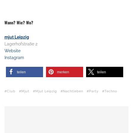
Wann? Wie? Wo?
mjut Leipzig
Lagerhofstraße 2
Website
Instagram
teilen
merken
teilen
Club
Mjut
Mjut Leipzig
Nachtleben
Party
Techno