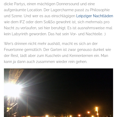
dicke Partys, einen mächtigen Donnersound und eine
aufgeräumte Location. Der Lagercharme passt zu Philosophie
und Szene. Und wer es aus einschlägigen
Leipziger Nachtläden
wie dem IFZ oder dem So&So gewohnt ist, sich mehrmals pro
Nacht zu verlaufen, sei hier beruhigt. Es ist ausnahmsweise mal
kein Labyrinth geworden. Das hat sein Vor- und Nachteile. ;)
Wer’s drinnen nicht mehr aushält, macht es sich an der
Feuertonne gemütlich. Der Garten ist zwar genauso dunkel wie
der Rest, lädt aber zum Kuscheln und Kennenlernen ein. Man
kann ja dann auch zusammen wieder rein gehen.