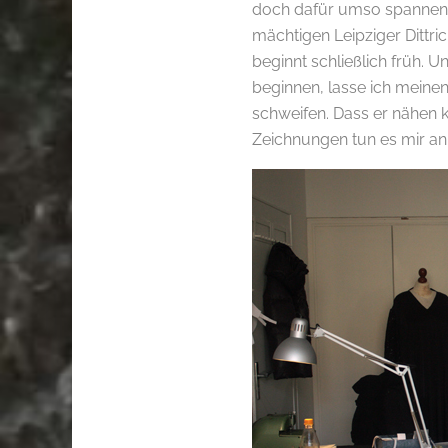
doch dafür umso spannender.
mächtigen Leipziger Dittric
beginnt schließlich früh. 
beginnen, lasse ich meine
schweifen. Dass er nähen ka
Zeichnungen tun es mir an