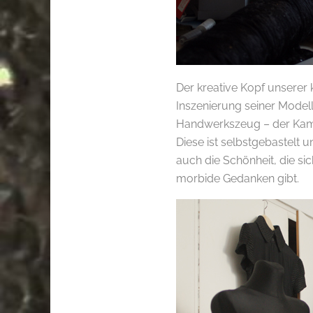
Der kreative Kopf unserer
Inszenierung seiner Model
Handwerkszeug – der Kamer
Diese ist selbstgebastelt 
auch die Schönheit, die sic
morbide Gedanken gibt.