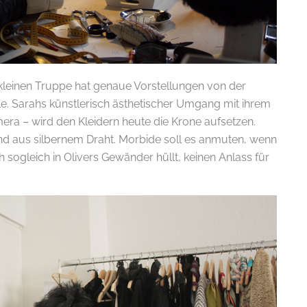
 kleinen Truppe hat genaue Vorstellungen von der
le. Sarahs künstlerisch ästhetischer Umgang mit ihrem
a – wird den Kleidern heute die Krone aufsetzen.
und aus silbernem Draht. Morbide soll es anmuten, wenn
h sogleich in Olivers Gewänder hüllt, keinen Anlass für