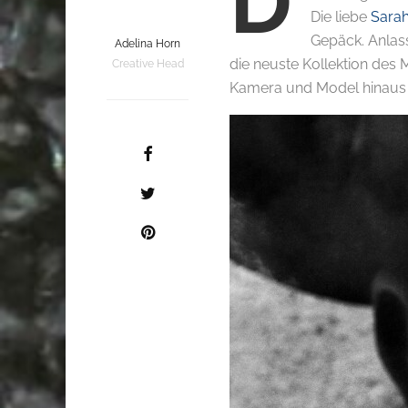
D
Die liebe
Sarah
Gepäck. Anlass
Adelina Horn
die neuste Kollektion des
Creative Head
Kamera und Model hinaus au