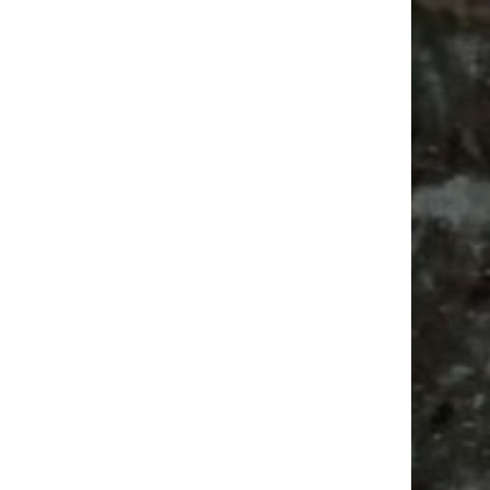
Alle Flohmarkt & Trödelmarkt Termine
Leipzig 2026
Ladyfashion Flohmarkt Leipzig auf der AGRA
| 09.08.2026
Hosenscheißer Flohmarkt Leipzig |
09.08.2026
Antik
Alle Flohmärkte
Babysachen
Antikmarkt
Bülowstraße
Bülowviertel
Festival
Flohmarkt