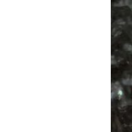
Feste
Feiern
Agra Leipzig
Babyflohmarkt
Firespace
Agra
Ancient Trance
Mail
Subscribing I accept the privacy rules of this site