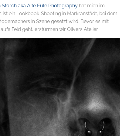
 Storch aka Alte Eule Photography
hat mich im
 ist ein Lookbook-Shooting in Markranstädt, bei dem
 Modemachers in Szene gesetzt wird. Bevor es mit
fs Feld geht, erstürmen wir Olivers Atelier.