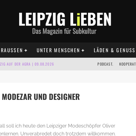
RAUSSEN
UNTER MENSCHEN
LÄDEN & GENUSS
IG AUF DER AGRA | 09.08.2026
PODCAST.
KOOPERAT
IPZIG | 09.08.2026
 | 22.08.2026
UST TERMINE 2026
ER MODEZAR UND DESIGNER
 | ALLE TERMINE 2026
KT TERMINE LEIPZIG 2026
all soll ich heute den Leipziger Modeschöpfer Oliver
nlernen. Unverabredet doch trotzdem willkommen.