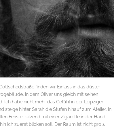
Gottschedstraße finden wir Einlass in das düster-
ogebäude, in dem Oliver uns gleich mit seinen
. Ich habe nicht mehr das Gefühl in der Leipziger
 steige hinter Sarah die Stufen hinauf zum Atelier, in
ten Fenster sitzend mit einer Zigarette in der Hand
hin ich zuerst blicken soll. Der Raum ist nicht groß,