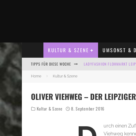
KULTUR & SZENE
UMSONST & D
LADYFASHION FLOHMARKT LEIPZ
TIPPS FÜR DIESE WOCHE
HOSENSCHEISSER FLOHMARKT LE
Home
Kultur & Szene
BÜLOWSTRASSENMUSIKFESTIVAL
ALLE FLOHMARKT LEIPZIG AUG
OLIVER VIEHWEG – DER LEIPZIG
KINDERFLOHMÄRKTE IN LEIPZIG
Kultur & Szene
8. September 2016
ALLE FLOHMARKT & TRÖDELMAR
urch einen Zuf
Viehweg kenne