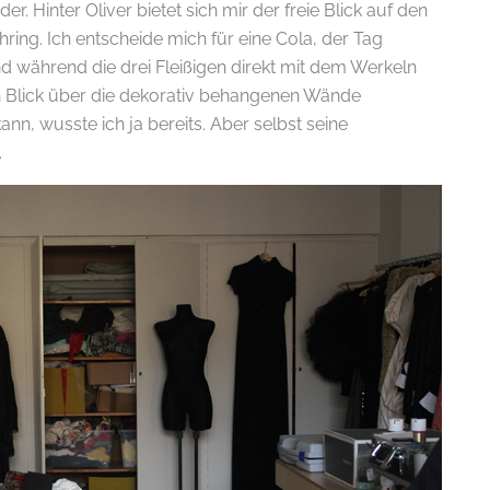
 Hinter Oliver bietet sich mir der freie Blick auf den
hring. Ich entscheide mich für eine Cola, der Tag
Und während die drei Fleißigen direkt mit dem Werkeln
n Blick über die dekorativ behangenen Wände
nn, wusste ich ja bereits. Aber selbst seine
.
E-