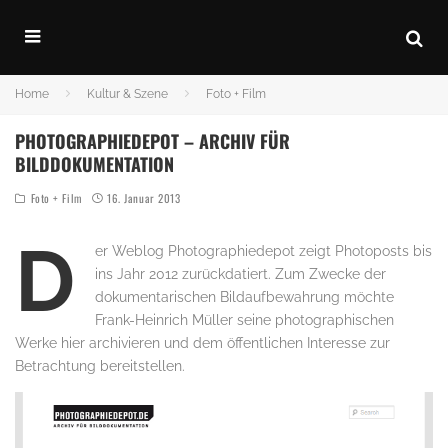
Home
Kultur & Szene
Foto + Film
PHOTOGRAPHIEDEPOT – ARCHIV FÜR
BILDDOKUMENTATION
Foto + Film
16. Januar 2013
D
er Weblog Photographiedepot zeigt Photoposts bis
ins Jahr 2012 zurückdatiert. Zum Zwecke der
dokumentarischen Bildaufbewahrung möchte
Frank-Heinrich Müller seine photographischen
Werke hier archivieren und dem öffentlichen Interesse zur
Betrachtung bereitstellen.