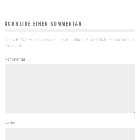
SCHREIBE EINEN KOMMENTAR
Deine E-Mail-Adresse wird nicht veröffentlicht.
Erforderliche Felder sind mit
*
markiert
Kommentar
*
Name
*