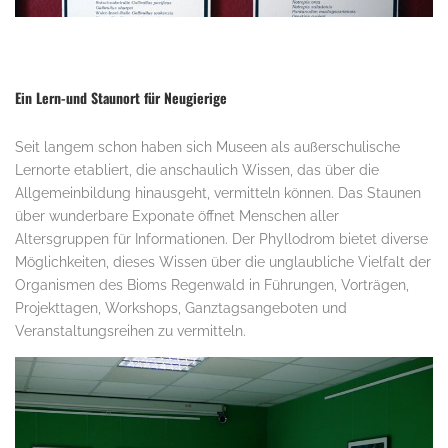
.
Ein Lern-und Staunort für Neugierige
Seit langem schon haben sich Museen als außerschulische
Lernorte etabliert, die anschaulich Wissen, das über die
Allgemeinbildung hinausgeht, vermitteln können. Das Staunen
über wunderbare Exponate öffnet Menschen aller
Altersgruppen für Informationen. Der Phyllodrom bietet diverse
Möglichkeiten, dieses Wissen über die unglaubliche Vielfalt der
Organismen des Bioms Regenwald in Führungen, Vorträgen,
Projekttagen, Workshops, Ganztagsangeboten und
Veranstaltungsreihen zu vermitteln.