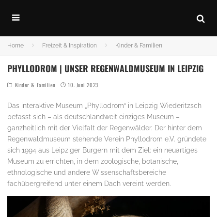
Home
Freizeit & Inspiration
Kinder & Familien
PHYLLODROM | UNSER REGENWALDMUSEUM IN LEIPZIG
Kinder & Familien
10. Juni 2023
Das interaktive Museum „Phyllodrom“ in Leipzig Wiederitzsch
befasst sich – als deutschlandweit einziges Museum –
ganzheitlich mit der Vielfalt der Regenwälder. Der hinter dem
Regenwaldmuseum stehende Verein Phyllodrom e.V. gründete
sich 1994 aus Leipziger Bürgern mit dem Ziel: ein neuartiges
Museum zu errichten, in dem zoologische, botanische,
ethnologische und andere Wissenschaftsbereiche
fachübergreifend unter einem Dach vereint werden.