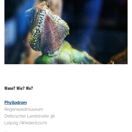
.
Wann? Wie? Wo?
Phyllodrom
Regenwaldmuseum
Delitzscher Landstraße 38
Leipzig (Wiederitzsch)