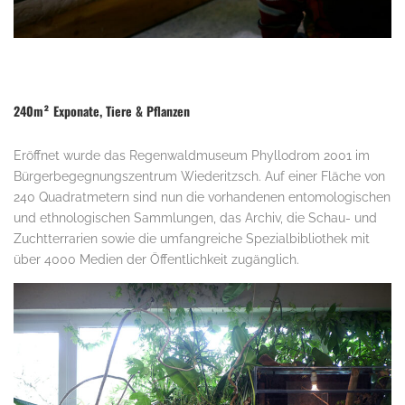
.
240m² Exponate, Tiere & Pflanzen
Eröffnet wurde das Regenwaldmuseum Phyllodrom 2001 im
Bürgerbegegnungszentrum Wiederitzsch. Auf einer Fläche von
240 Quadratmetern sind nun die vorhandenen entomologischen
und ethnologischen Sammlungen, das Archiv, die Schau- und
Zuchtterrarien sowie die umfangreiche Spezialbibliothek mit
über 4000 Medien der Öffentlichkeit zugänglich.