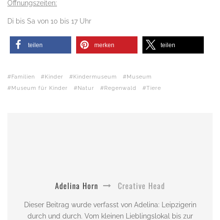
Öffnungszeiten:
Di bis Sa von 10 bis 17 Uhr
teilen
merken
teilen
Familien
Kinder
Kindermuseum
Museum
Museum für Kinder
Natur
Regenwald
Tiere
Adelina Horn
Creative Head
Dieser Beitrag wurde verfasst von Adelina: Leipzigerin
durch und durch. Vom kleinen Lieblingslokal bis zur