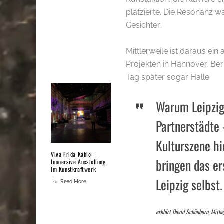
platzierte. Die Resonanz w
Gesichter.
Mittlerweile ist daraus ei
Projekten in Hannover, Ber
Tag später sogar Halle.
Warum Leipzig
Partnerstädte 
Kulturszene hi
Viva Frida Kahlo:
bringen das er
Immersive Ausstellung
im Kunstkraftwerk
Leipzig selbst.
Read More
erklärt David Schönborn, Mitb