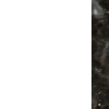
Mail
Subscribing I accept the privacy rules of this site