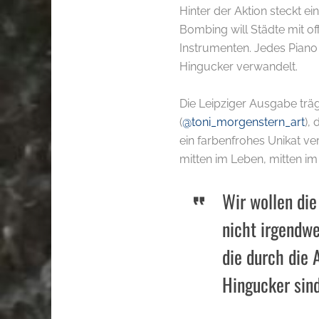
Hinter der Aktion steckt ei
Bombing will Städte mit of
Instrumenten. Jedes Piano
Hingucker verwandelt.
Die Leipziger Ausgabe träg
(
@toni_morgenstern_art
),
ein farbenfrohes Unikat ve
mitten im Leben, mitten im
Wir wollen die
nicht irgendwe
die durch die 
Hingucker sin