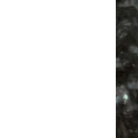
Ancient Trance Festival in Taucha |
06.-09.08.2026
Alle Flohmarkt & Trödelmarkt Termine
Leipzig 2026
Ladyfashion Flohmarkt Leipzig auf der AGRA
| 09.08.2026