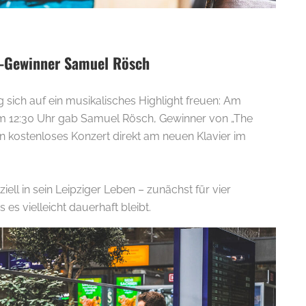
E-
e-Gewinner Samuel Rösch
g sich auf ein musikalisches Highlight freuen: Am
 um 12:30 Uhr gab Samuel Rösch, Gewinner von „The
n kostenloses Konzert direkt am neuen Klavier im
ziell in sein Leipziger Leben – zunächst für vier
es vielleicht dauerhaft bleibt.