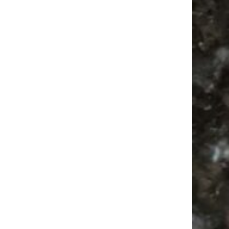
Hosenscheißer Flohmarkt Leipzig |
09.08.2026
Antik
Bülowstraße
Bülowviertel
Festival
Flohmarkt
Agra
Alle Flohmärkte
Babyflohmarkt
Antikmarkt
Babysachen
Firespace
Feiern
Ancient Trance
Agra Leipzig
Feste