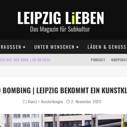
RAUSSEN
UNTER MENSCHEN
LÄDEN & GENUSS
IG AUF DER AGRA | 09.08.2026
PODCAST.
KOOPERAT
IPZIG | 09.08.2026
 | 22.08.2026
 BOMBING | LEIPZIG BEKOMMT EIN KUNSTK
UST TERMINE 2026
Kunst + Ausstellungen
2. November 2025
 | ALLE TERMINE 2026
KT TERMINE LEIPZIG 2026