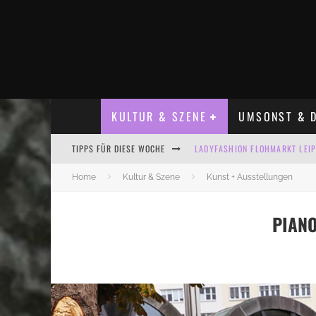
KULTUR & SZENE
UMSONST & D
TIPPS FÜR DIESE WOCHE
LADYFASHION FLOHMARKT LEIPZ
HOSENSCHEISSER FLOHMARKT LE
Home
Kultur & Szene
Kunst + Ausstellungen
BÜLOWSTRASSENMUSIKFESTIVAL
PIANO
ALLE FLOHMARKT LEIPZIG AUG
KINDERFLOHMÄRKTE IN LEIPZIG
ALLE FLOHMARKT & TRÖDELMAR