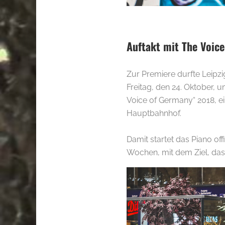
Auftakt mit The Voic
Zur Premiere durfte Leipzi
Freitag, den 24. Oktober,
Voice of Germany“ 2018, ei
Hauptbahnhof.
Damit startet das Piano offi
Wochen, mit dem Ziel, dass 