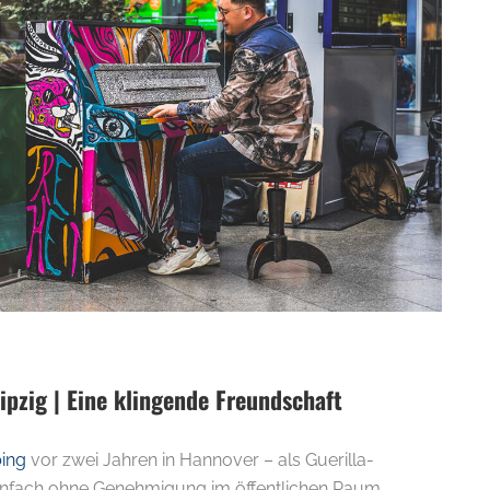
pzig | Eine klingende Freundschaft
ing
vor zwei Jahren in Hannover – als Guerilla-
 einfach ohne Genehmigung im öffentlichen Raum