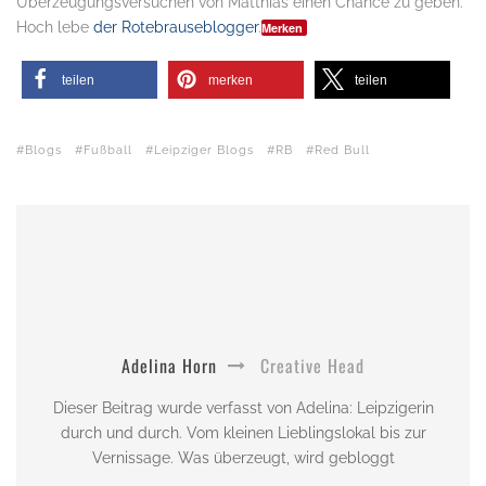
Überzeugungsversuchen von Matthias einen Chance zu geben.
Hoch lebe
der Rotebrauseblogger
.
Merken
teilen
merken
teilen
Blogs
Fußball
Leipziger Blogs
RB
Red Bull
Adelina Horn
Creative Head
Dieser Beitrag wurde verfasst von Adelina: Leipzigerin
durch und durch. Vom kleinen Lieblingslokal bis zur
Vernissage. Was überzeugt, wird gebloggt