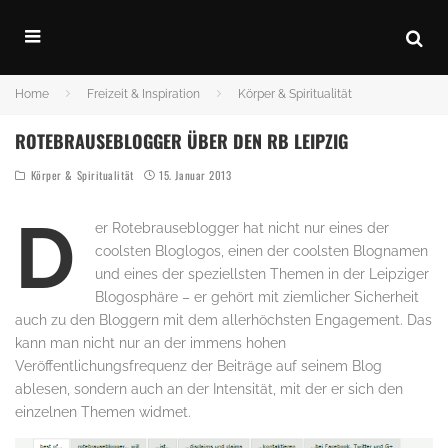
Home
Freizeit & Inspiration
Körper & Spiritualität
ROTEBRAUSEBLOGGER ÜBER DEN RB LEIPZIG
Körper & Spiritualität
15. Januar 2013
D
er Rotebrauseblogger hat nicht nur eines der
coolsten Bloglogos, einen der coolsten Blognamen
und eines der speziellsten Themen in der Leipziger
Blogosphäre – er gehört mit ziemlicher Sicherheit
auch zu den Bloggern mit dem allerhöchsten Engagement. Das
kann man nicht nur an der immens hohen
Veröffentlichungsfrequenz der Beiträge auf seinem Blog
ablesen, sondern auch an der Intensität, mit der er sich den
einzelnen Themen widmet.