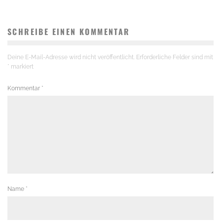
SCHREIBE EINEN KOMMENTAR
Deine E-Mail-Adresse wird nicht veröffentlicht.
Erforderliche Felder sind mit
*
markiert
Kommentar
*
Name
*