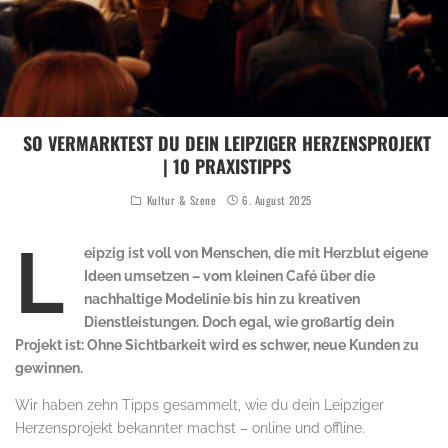
SO VERMARKTEST DU DEIN LEIPZIGER HERZENSPROJEKT
| 10 PRAXISTIPPS
Kultur & Szene
6. August 2025
Digital Media Woman Leipzig
L
eipzig ist voll von Menschen, die mit Herzblut eigene
Ideen umsetzen – vom kleinen Café über die
nachhaltige Modelinie bis hin zu kreativen
Dienstleistungen. Doch egal, wie großartig dein
Projekt ist: Ohne Sichtbarkeit wird es schwer, neue Kunden zu
gewinnen.
Wir haben zehn Tipps gesammelt, wie du dein Leipziger
Herzensprojekt bekannter machst – online und offline.