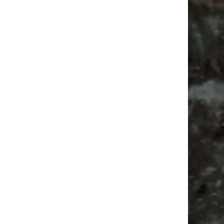
Ancient Trance Festival in Taucha |
06.-09.08.2026
Alle Flohmarkt & Trödelmarkt Termine
Leipzig 2026
Ladyfashion Flohmarkt Leipzig auf der AGRA
| 09.08.2026
Feiern
Antik
Agra Leipzig
Alle Flohmärkte
Ancient Trance
Antikmarkt
Bülowviertel
Bülowstraße