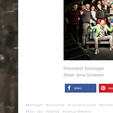
Pressetext: Basislager
Bilder: Anne Schwerin
teilen
me
Basislager
Coworking
Coworking Space
Gründe
Start-Ups
StartUp
Startup Weekend