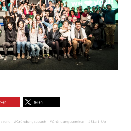
rken
teilen
rszene
Gründungscoach
Gründungsseminar
Start-Up