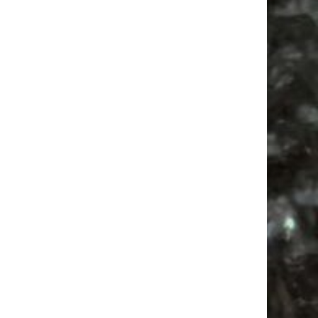
Babysachen
Camping
Babyflohmarkt
Festival
Feste
Agra
Camper
Mail
Subscribing I accept the privacy rules of this site