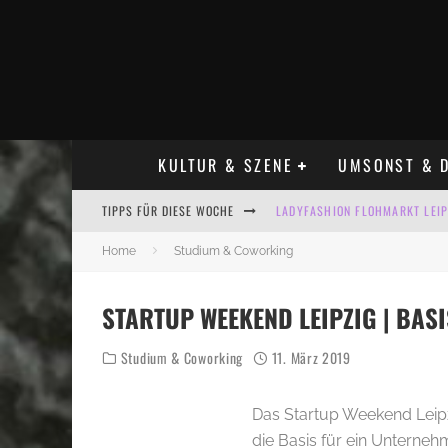
KULTUR & SZENE
UMSONST & D
TIPPS FÜR DIESE WOCHE
LADYFASHION FLOHMARKT LEIPZ
HOSENSCHEISSER FLOHMARKT LE
Home
Studium & Coworking
BÜLOWSTRASSENMUSIKFESTIVAL
STARTUP WEEKEND LEIPZIG | BA
ALLE FLOHMARKT LEIPZIG AUG
Studium & Coworking
11. März 2019
KINDERFLOHMÄRKTE IN LEIPZIG
ALLE FLOHMARKT & TRÖDELMAR
Das Startup Weekend Leipzi
die Basis für ein Unterne