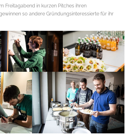
m Freitagabend in kurzen Pitches ihren
winnen so andere Gründungsinteressierte für ihr