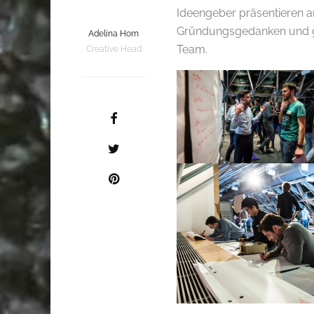
Ideengeber präsentieren a
Gründungsgedanken und ge
Adelina Horn
Team.
Creative Head