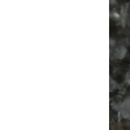
Vanlife ab Leipzig | 5 Kurztrips für die Seele