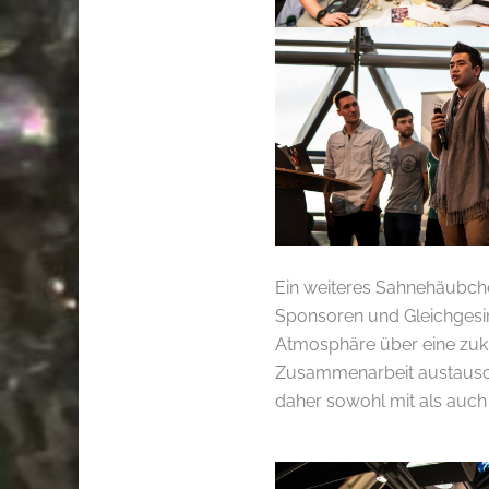
.
Ein weiteres Sahnehäubche
Sponsoren und Gleichgesi
Atmosphäre über eine zuk
Zusammenarbeit austausch
daher sowohl mit als auch
.