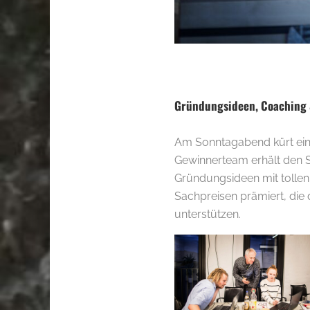
.
Gründungsideen, Coaching
Am Sonntagabend kürt eine
Gewinnerteam erhält den 
Gründungsideen mit tollen
Sachpreisen prämiert, die 
unterstützen.