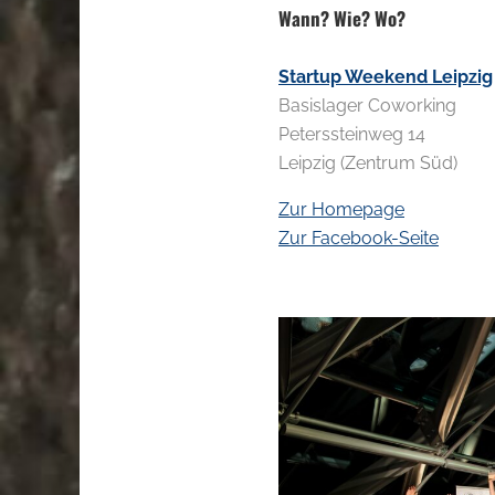
Wann? Wie? Wo?
Startup Weekend Leipzig
Basislager Coworking
Peterssteinweg 14
Leipzig (Zentrum Süd)
Zur Homepage
Zur Facebook-Seite
.