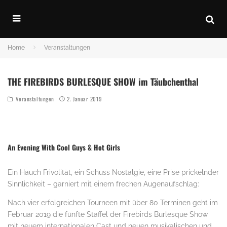
Home
Veranstaltungen
THE FIREBIRDS BURLESQUE SHOW im Täubchenthal
Veranstaltungen
2. Januar 2019
.
An Evening With Cool Guys & Hot Girls
Ein Hauch Frivolität, ein Schuss Nostalgie, eine Prise prickelnder
Sinnlichkeit – garniert mit einem frechen Augenaufschlag:
Nach vier erfolgreichen Tourneen mit über 80 Terminen geht im
Februar 2019 die fünfte Staffel der Firebirds Burlesque Show
mit neuem internationalen Cast und neuen musikalischen und