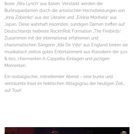
Ikone „Rita Lynch“ aus Italien. Verstärkt werden die
Burlesquedamen durch die artistischen Höchstleistungen von
„Inna Zobenko“ aus der Ukraine und „Emiria Morihata“ aus
Japan. Diese wahrhaft reizenden, sündigen Damen treffen auf
Deutschlands heißeste Rock’n’Roll Formation „The Firebirds“.
Zusammen mit der international erfahrenen und
charismatischen Sängerin „Kiki De Ville“ aus England bieten sie
musikalisch zeitlos gutes Entertainment aus Klassikern der 50s
& 60s, charmanten A-Cappella-Einlagen und jazzigen
Momenten.
Ein nostalgischer, mitreißender Abend – eine bunte und
verträumte Insel im hektischen Alltagsgrau der heutigen Zeit…
auf Tour!
.
.