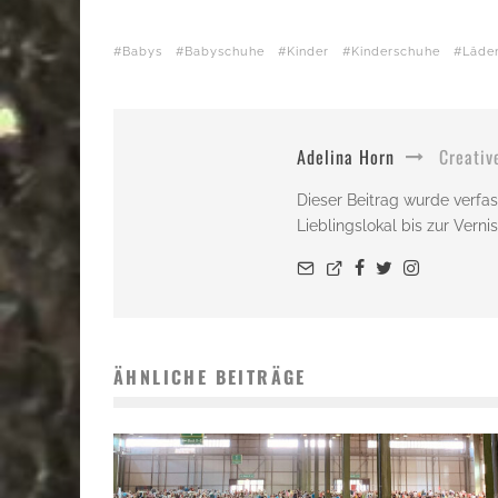
Babys
Babyschuhe
Kinder
Kinderschuhe
Läde
Adelina Horn
Creativ
Dieser Beitrag wurde verfas
Lieblingslokal bis zur Vern
ÄHNLICHE BEITRÄGE