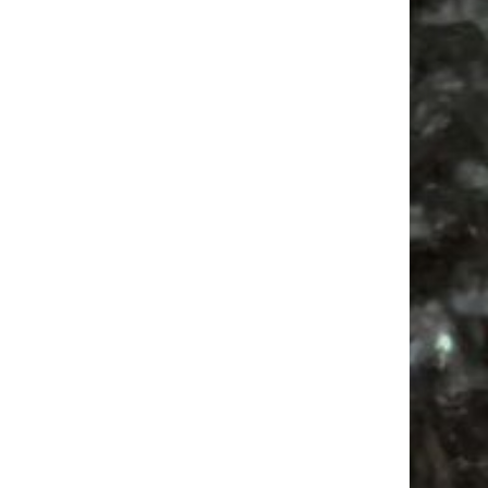
Alle Flohmärkte
Agra
Bülowviertel
Festival
Antikmarkt
Antik
Mail
Subscribing I accept the privacy rules of this site