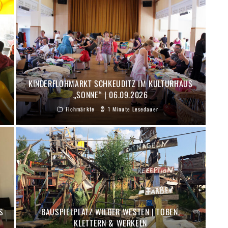
KINDERFLOHMARKT SCHKEUDITZ IM KULTURHAUS
„SONNE“ | 06.09.2026
Flohmärkte
1 Minute Lesedauer
S
BAUSPIELPLATZ WILDER WESTEN | TOBEN,
KLETTERN & WERKELN