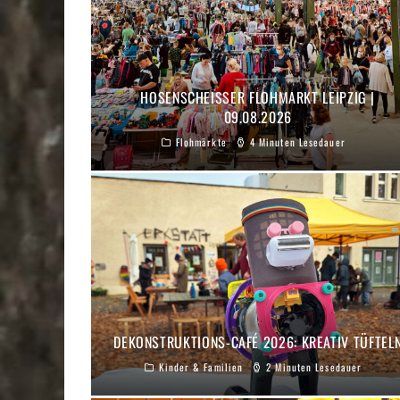
HOSENSCHEISSER FLOHMARKT LEIPZIG | 0
9.08.2026
Flohmärkte
4 Minuten Lesedauer
DEKONSTRUKTIONS-CAFÉ 2026: KREATIV TÜFTEL
Kinder & Familien
2 Minuten Lesedauer