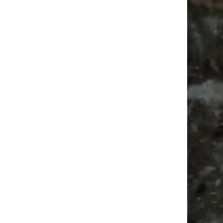
Ancient Trance Festival in Taucha |
06.-09.08.2026
Alle Flohmarkt & Trödelmarkt Termine
Leipzig 2026
Ladyfashion Flohmarkt Leipzig auf der AGRA
| 09.08.2026
Feste
Bülowstraße
Camper
Feiern
Babyflohmarkt
Babysachen
Ancient Trance
Camping
Agra Leipzig