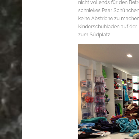
nicht vollends für den Bet
schniekes Paar Schühchen s
keine Abstriche zu machen.
Kinderschuhladen auf der K
zum Südplatz.