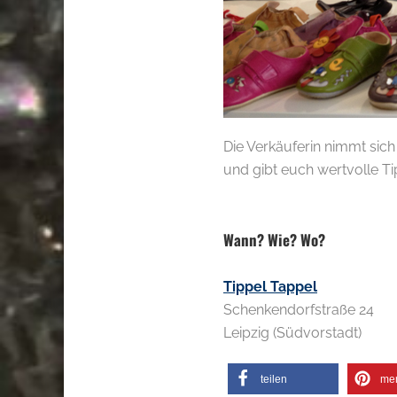
Die Verkäuferin nimmt sich
und gibt euch wertvolle 
.
Wann? Wie? Wo?
Tippel Tappel
Schenkendorfstraße 24
Leipzig (Südvorstadt)
teilen
me