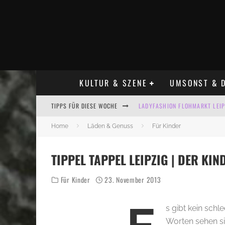
KULTUR & SZENE
UMSONST & D
TIPPS FÜR DIESE WOCHE
LADYFASHION FLOHMARKT LEIPZ
HOSENSCHEISSER FLOHMARKT LE
Home
Läden & Genuss
Für Kinder
BÜLOWSTRASSENMUSIKFESTIVAL
TIPPEL TAPPEL LEIPZIG | DER K
ALLE FLOHMARKT LEIPZIG AUG
Für Kinder
23. November 2013
KINDERFLOHMÄRKTE IN LEIPZIG
ALLE FLOHMARKT & TRÖDELMAR
s gibt kein schl
Worten sehen si