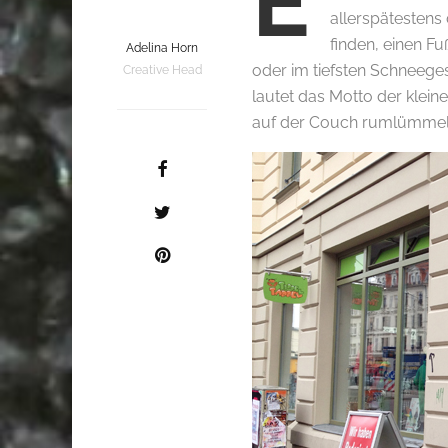
E
allerspätestens
finden, einen F
Adelina Horn
oder im tiefsten Schneege
Creative Head
lautet das Motto der klei
auf der Couch rumlümmeln