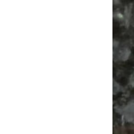
Vanlife ab Leipzig | 5 Kurztrips für die Seele