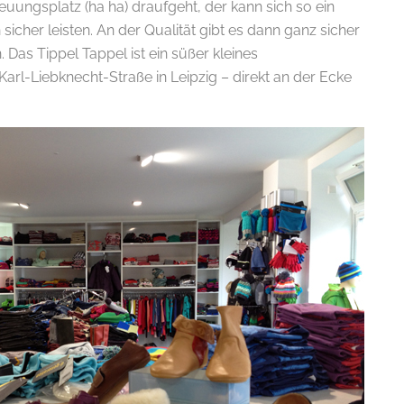
reuungsplatz (ha ha) draufgeht, der kann sich so ein
icher leisten. An der Qualität gibt es dann ganz sicher
 Das Tippel Tappel ist ein süßer kleines
arl-Liebknecht-Straße in Leipzig – direkt an der Ecke
E-