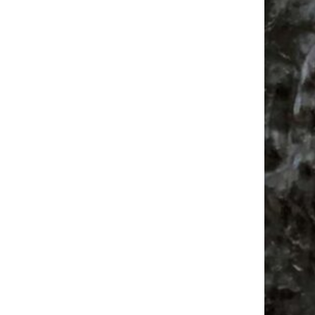
Ancient Trance Festival in Taucha |
06.-09.08.2026
Rock am Kuhteich Festival 2026
Wave-Gotik-Treffen in Leipzig 2026
Camper
Ancient Trance
Babyflohmarkt
Antik
Agra Leipzig
Bülowstraße