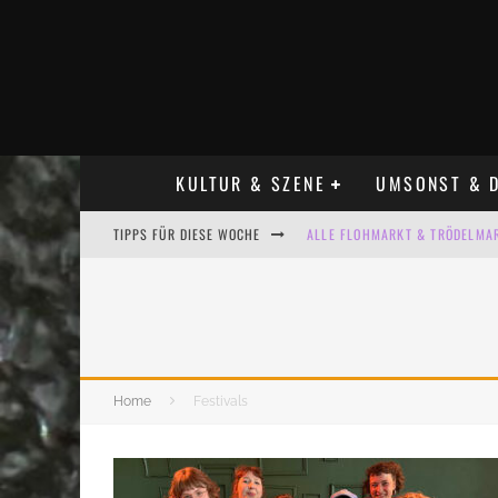
KULTUR & SZENE
UMSONST & D
TIPPS FÜR DIESE WOCHE
ALLE FLOHMARKT & TRÖDELMAR
LADYFASHION FLOHMARKT LEIPZ
HOSENSCHEISSER FLOHMARKT LE
BÜLOWSTRASSENMUSIKFESTIVAL
Home
Festivals
KINDERFLOHMÄRKTE IN LEIPZIG
ALLE FLOHMARKT LEIPZIG AUG