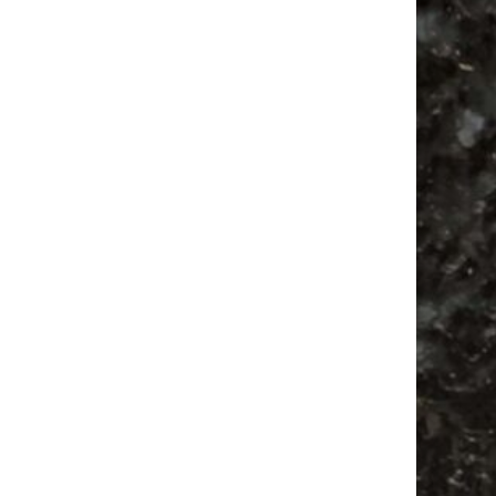
Festival
Feiern
Alle Flohmärkte
Agra
Camping
Babysachen
Feste
Antikmarkt
Bülowviertel