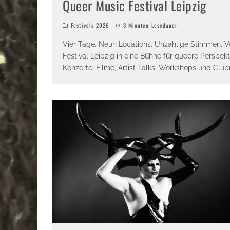
Queer Music Festival Leipzig
Festivals 2026
3 Minuten Lesedauer
Vier Tage. Neun Locations. Unzählige Stimmen. Vo
Festival Leipzig in eine Bühne für queere Perspe
Konzerte, Filme, Artist Talks, Workshops und Clu