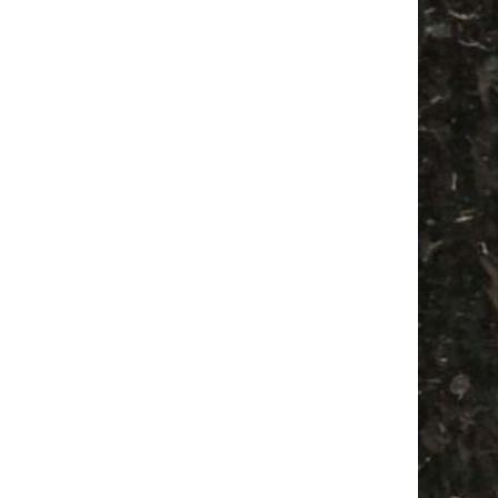
Mail
Subscribing I accept the privacy rules of this site