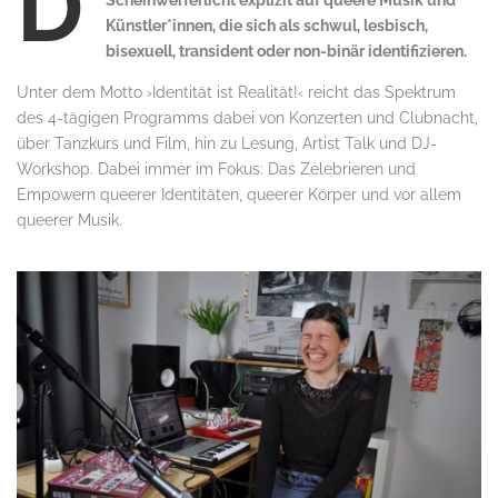
D
Scheinwerferlicht explizit auf queere Musik und
Künstler*innen, die sich als schwul, lesbisch,
bisexuell, transident oder non-binär identifizieren.
Unter dem Motto ›Identität ist Realität!‹ reicht das Spektrum
des 4-tägigen Programms dabei von Konzerten und Clubnacht,
über Tanzkurs und Film, hin zu Lesung, Artist Talk und DJ-
Workshop. Dabei immer im Fokus: Das Zelebrieren und
Empowern queerer Identitäten, queerer Körper und vor allem
queerer Musik.