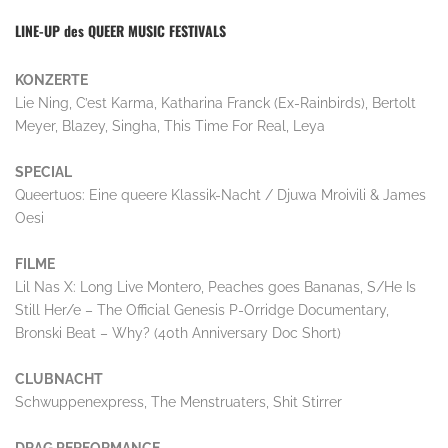
LINE-UP des QUEER MUSIC FESTIVALS
KONZERTE
Lie Ning, C’est Karma, Katharina Franck (Ex-Rainbirds), Bertolt
Meyer, Blazey, Singha, This Time For Real, Leya
SPECIAL
Queertuos: Eine queere Klassik-Nacht / Djuwa Mroivili & James
Oesi
FILME
Lil Nas X: Long Live Montero, Peaches goes Bananas, S/He Is
Still Her/e – The Official Genesis P-Orridge Documentary,
Bronski Beat – Why? (40th Anniversary Doc Short)
CLUBNACHT
Schwuppenexpress, The Menstruaters, Shit Stirrer
DRAG PERFORMANCE