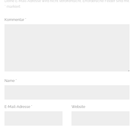
Deine E-Mail-Adresse wird nicht veröffentlicht.
Erforderliche Felder sind mit
*
markiert
Kommentar
*
Name
*
E-Mail-Adresse
*
Website