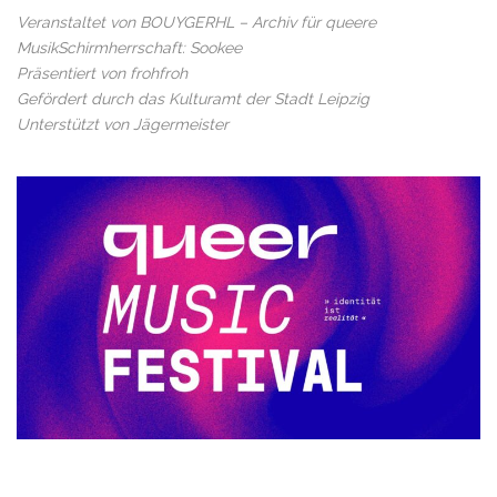
Veranstaltet von BOUYGERHL – Archiv für queere
MusikSchirmherrschaft: Sookee
Präsentiert von frohfroh
Gefördert durch das Kulturamt der Stadt Leipzig
Unterstützt von Jägermeister