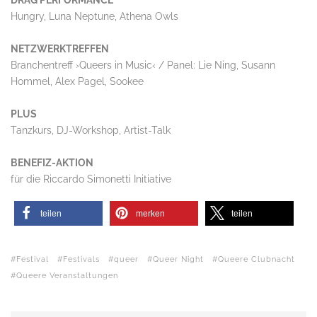
Hungry, Luna Neptune, Athena Owls
NETZWERKTREFFEN
Branchentreff ›Queers in Music‹ / Panel: Lie Ning, Susann
Hommel, Alex Pagel, Sookee
PLUS
Tanzkurs, DJ-Workshop, Artist-Talk
BENEFIZ-AKTION
für die Riccardo Simonetti Initiative
teilen
merken
teilen
Festival
Festivals
queer
Queer Night
Queere Clubnacht
Queere Veranstaltungen