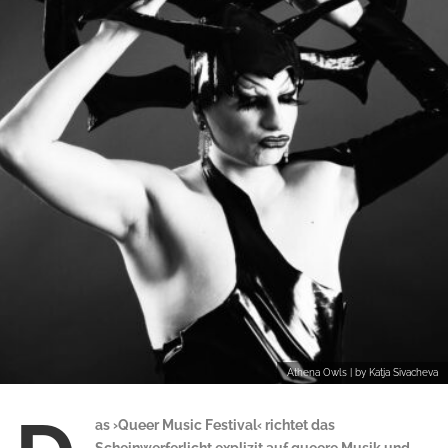
Athena Owls | by Katja Sivacheva
as ›Queer Music Festival‹ richtet das