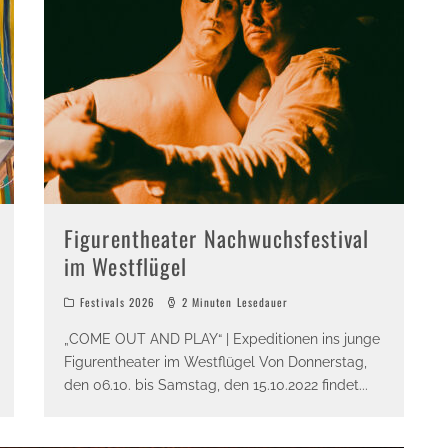
Figurentheater Nachwuchsfestival
im Westflügel
Festivals 2026
2 Minuten Lesedauer
„COME OUT AND PLAY“ | Expeditionen ins junge
Figurentheater im Westflügel Von Donnerstag,
den 06.10. bis Samstag, den 15.10.2022 findet
...