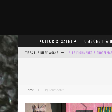
KULTUR & SZENE
UMSONST & D
TIPPS FÜR DIESE WOCHE
ALLE FLOHMARKT & TRÖDELMAR
LADYFASHION FLOHMARKT LEIPZ
HOSENSCHEISSER FLOHMARKT LE
BÜLOWSTRASSENMUSIKFESTIVAL
Home
FIgurentheater
KINDERFLOHMÄRKTE IN LEIPZIG
ALLE FLOHMARKT LEIPZIG AUG