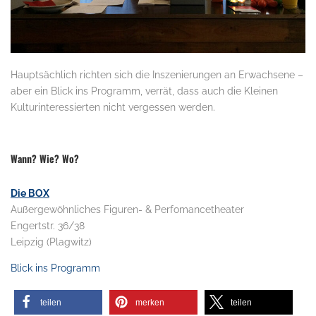
Hauptsächlich richten sich die Inszenierungen an Erwachsene –
aber ein Blick ins Programm, verrät, dass auch die Kleinen
Kulturinteressierten nicht vergessen werden.
.
Wann? Wie? Wo?
Die BOX
Außergewöhnliches Figuren- & Perfomancetheater
Engertstr. 36/38
Leipzig (Plagwitz)
Blick ins Programm
teilen
merken
teilen