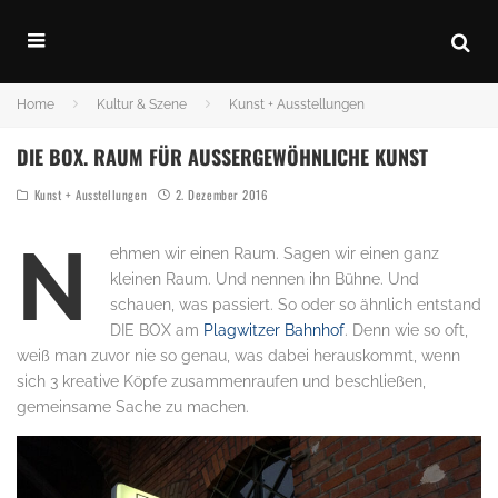
Home
Kultur & Szene
Kunst + Ausstellungen
DIE BOX. RAUM FÜR AUSSERGEWÖHNLICHE KUNST
Kunst + Ausstellungen
2. Dezember 2016
N
ehmen wir einen Raum. Sagen wir einen ganz
kleinen Raum. Und nennen ihn Bühne. Und
schauen, was passiert. So oder so ähnlich entstand
DIE BOX am
Plagwitzer Bahnhof
. Denn wie so oft,
weiß man zuvor nie so genau, was dabei herauskommt, wenn
sich 3 kreative Köpfe zusammenraufen und beschließen,
gemeinsame Sache zu machen.