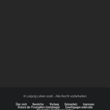
GLOBAL SPACE ODYSSEY LEIPZIG
© Leipzig Leben 2026 - Alle Recht vorbehalten.
Über mich
Newsletter
Werbung
Datenschutz
Impressum
Historie der Privatsphäre-Einstellungen
Einwilligungen widerrufen
Privatsphäre-Einstellungen ändern