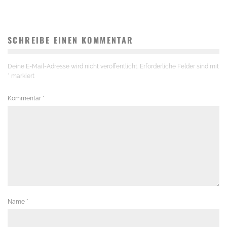
SCHREIBE EINEN KOMMENTAR
Deine E-Mail-Adresse wird nicht veröffentlicht.
Erforderliche Felder sind mit
*
markiert
Kommentar
*
Name
*