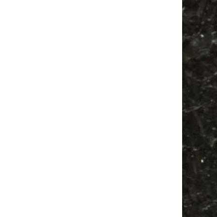
Antik
Babysachen
Ancient Trance
Festival
Feiern
Agra Leipzig
Alle Flohmärkte
Agra
Camper
Antikmarkt
Bülowstraße
Feste
Babyflohmarkt
Bülowviertel
Camping
Mail
Subscribing I accept the privacy rules of this site