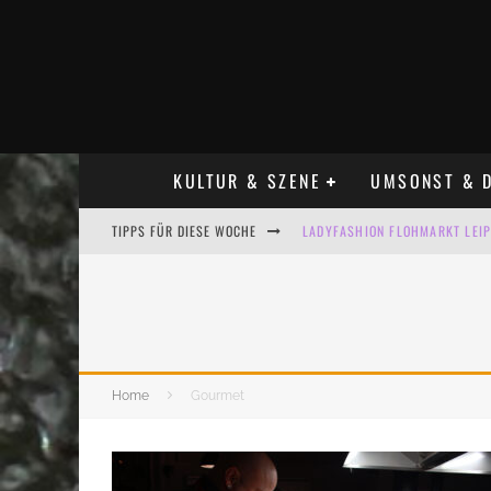
KULTUR & SZENE
UMSONST & D
TIPPS FÜR DIESE WOCHE
LADYFASHION FLOHMARKT LEIPZ
HOSENSCHEISSER FLOHMARKT LE
BÜLOWSTRASSENMUSIKFESTIVAL
ALLE FLOHMARKT LEIPZIG AUG
Home
Gourmet
KINDERFLOHMÄRKTE IN LEIPZIG
ALLE FLOHMARKT & TRÖDELMAR