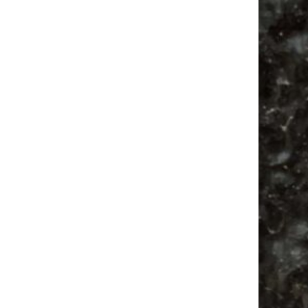
Vanlife ab Leipzig | 5 Kurztrips für die Seele
Ancient Trance Festival in Taucha |
06.-09.08.2026
Alle Flohmarkt & Trödelmarkt Termine
Leipzig 2026
Ladyfashion Flohmarkt Leipzig auf der AGRA
| 09.08.2026