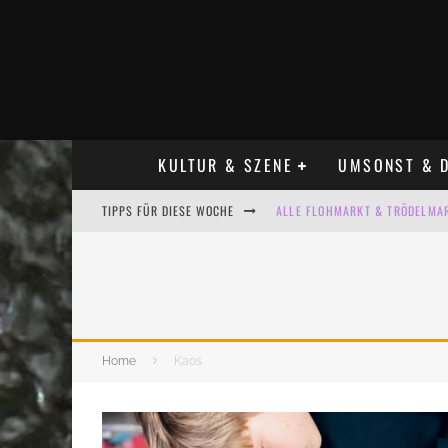
KULTUR & SZENE
UMSONST & D
TIPPS FÜR DIESE WOCHE
ALLE FLOHMARKT & TRÖDELMAR
LADYFASHION FLOHMARKT LEIPZ
HOSENSCHEISSER FLOHMARKT LE
BÜLOWSTRASSENMUSIKFESTIVAL
Home
Kaos
KINDERFLOHMÄRKTE IN LEIPZIG
ALLE FLOHMARKT LEIPZIG AUG