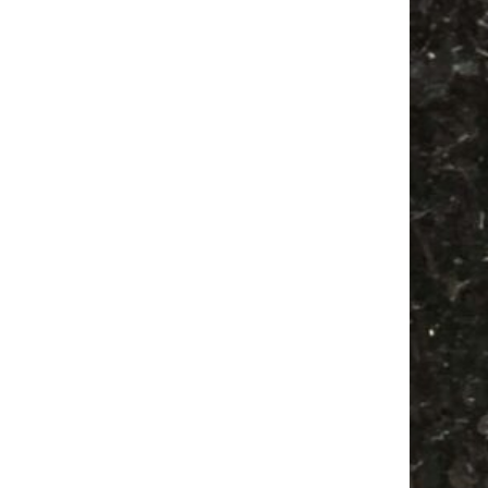
Antikmarkt
Camping
Bülowviertel
Festival
Feste
Agra Leipzig
Feiern
Antik
Ancient Trance
Agra
Bülowstraße
Camper
Babyflohmarkt
Alle Flohmärkte
Babysachen
Mail
Subscribing I accept the privacy rules of this site