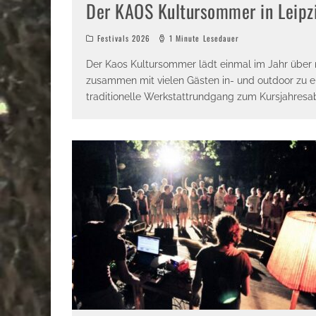
Der KAOS Kultursommer in Leipz
Festivals 2026
1 Minute Lesedauer
Der Kaos Kultursommer lädt einmal im Jahr über 
zusammen mit vielen Gästen in- und outdoor zu er
traditionelle Werkstattrundgang zum Kursjahresab