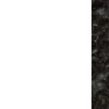
Alle Flohmarkt Leipzig August Termine 2026
Vanlife ab Leipzig | 5 Kurztrips für die Seele
Ancient Trance Festival in Taucha |
06.-09.08.2026
Alle Flohmarkt & Trödelmarkt Termine
Leipzig 2026