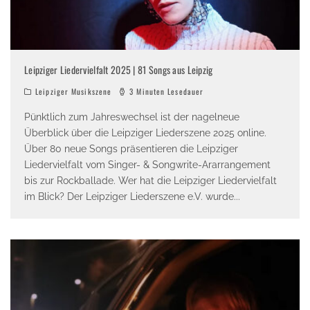
Leipziger Liedervielfalt 2025 | 81 Songs aus Leipzig
Leipziger Musikszene
3 Minuten Lesedauer
Pünktlich zum Jahreswechsel ist der nagelneue
Überblick über die Leipziger Liederszene 2025 online.
Über 80 neue Songs präsentieren die Leipziger
Liedervielfalt vom Singer- & Songwrite-Ararrangement
bis zur Rockballade. Wer hat die Leipziger Liedervielfalt
im Blick? Der Leipziger Liederszene e.V. wurde
...